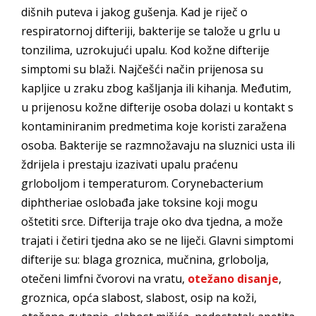
dišnih puteva i jakog gušenja. Kad je riječ o
respiratornoj difteriji, bakterije se talože u grlu u
tonzilima, uzrokujući upalu. Kod kožne difterije
simptomi su blaži. Najčešći način prijenosa su
kapljice u zraku zbog kašljanja ili kihanja. Međutim,
u prijenosu kožne difterije osoba dolazi u kontakt s
kontaminiranim predmetima koje koristi zaražena
osoba. Bakterije se razmnožavaju na sluznici usta ili
ždrijela i prestaju izazivati upalu praćenu
grloboljom i temperaturom. Corynebacterium
diphtheriae oslobađa jake toksine koji mogu
oštetiti srce. Difterija traje oko dva tjedna, a može
trajati i četiri tjedna ako se ne liječi. Glavni simptomi
difterije su: blaga groznica, mučnina, grlobolja,
otečeni limfni čvorovi na vratu,
otežano disanje
,
groznica, opća slabost, slabost, osip na koži,