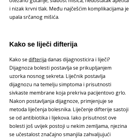
otežano gutanje, slabost mišića, nedostatak apetita
i nizak krvni tlak. Među najčešćim komplikacijama je
upala srčanog mišića.
Kako se liječi difterija
Kako se
difterija
danas dijagnosticira i liječi?
Dijagnoza bolesti postavlja se prikupljanjem
uzorka nosnog sekreta. Liječnik postavlja
dijagnozu na temelju simptoma i prisutnosti
sivkaste membrane koja prekriva pacijentovo grlo.
Nakon postavljanja dijagnoze, primjenjuje se
metoda liječenja bolesnika. Liječenje difterije sastoji
se od antibiotika i lijekova. Iako prisutnost ove
bolesti još uvijek postoji u nekim zemljama, njezina
se učestalost značajno smanjila zahvaljujući