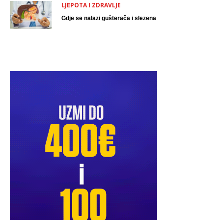
LJEPOTA I ZDRAVLJE
Gdje se nalazi gušterača i slezena