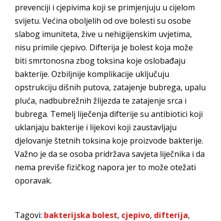
prevenciji i cjepivima koji se primjenjuju u cijelom
svijetu. Većina oboljelih od ove bolesti su osobe
slabog imuniteta, žive u nehigijenskim uvjetima,
nisu primile cjepivo. Difterija je bolest koja može
biti smrtonosna zbog toksina koje oslobađaju
bakterije. Ozbiljnije komplikacije uključuju
opstrukciju dišnih putova, zatajenje bubrega, upalu
pluća, nadbubrežnih žlijezda te zatajenje srca i
bubrega. Temelj liječenja difterije su antibiotici koji
uklanjaju bakterije i lijekovi koji zaustavljaju
djelovanje štetnih toksina koje proizvode bakterije.
Važno je da se osoba pridržava savjeta liječnika i da
nema previše fizičkog napora jer to može otežati
oporavak.
Tagovi:
bakterijska bolest
,
cjepivo
,
difterija
,