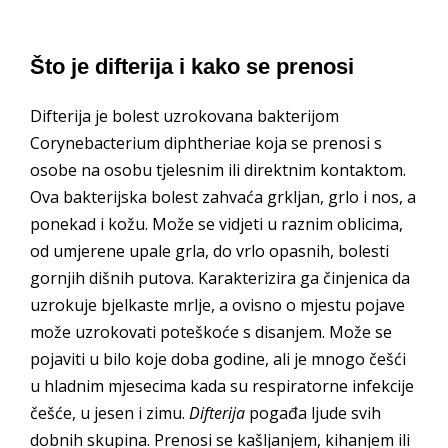
Što je difterija i kako se prenosi
Difterija je bolest uzrokovana bakterijom
Corynebacterium diphtheriae koja se prenosi s
osobe na osobu tjelesnim ili direktnim kontaktom.
Ova bakterijska bolest zahvaća grkljan, grlo i nos, a
ponekad i kožu. Može se vidjeti u raznim oblicima,
od umjerene upale grla, do vrlo opasnih, bolesti
gornjih dišnih putova. Karakterizira ga činjenica da
uzrokuje bjelkaste mrlje, a ovisno o mjestu pojave
može uzrokovati poteškoće s disanjem. Može se
pojaviti u bilo koje doba godine, ali je mnogo češći
u hladnim mjesecima kada su respiratorne infekcije
češće, u jesen i zimu.
Difterija
pogađa ljude svih
dobnih skupina. Prenosi se kašljanjem, kihanjem ili