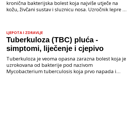
kronična bakterijska bolest koja najviše utječe na
kožu, živčani sustav i sluznicu nosa. Uzročnik lepre je
bakterija Mycobacterium leprae. Mycobac
LJEPOTA I ZDRAVLJE
Tuberkuloza (TBC) pluća -
simptomi, liječenje i cjepivo
Tuberkuloza je veoma opasna zarazna bolest koja je
uzrokovana od bakterije pod nazivom
Mycobacterium tuberculosis koja prvo napada i
zahvaća pluća, te se potom se ona širi dalje i na
ostale dijelove t