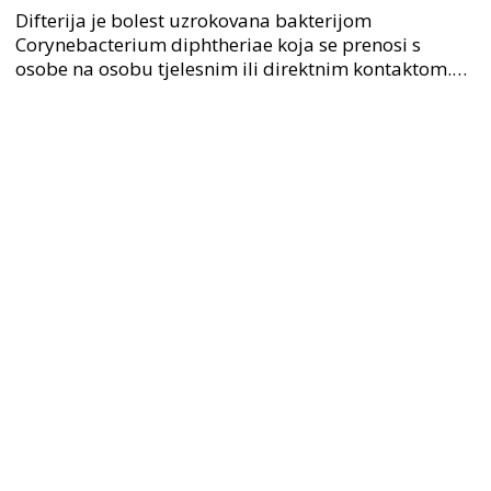
Difterija je bolest uzrokovana bakterijom
Corynebacterium diphtheriae koja se prenosi s
osobe na osobu tjelesnim ili direktnim kontaktom.
Ova bakterijska bolest zahvaća grkljan, grlo i nos, a
ponekad