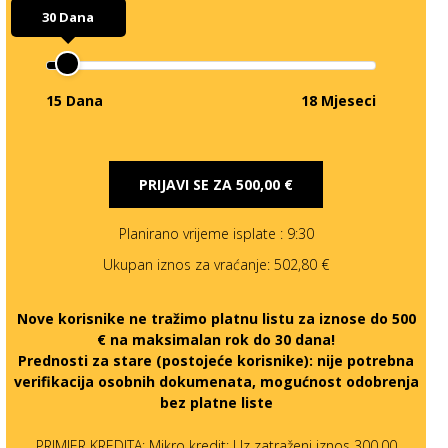
30 Dana
15 Dana
18 Mjeseci
PRIJAVI SE ZA
500,00 €
Planirano vrijeme isplate
: 9:30
Ukupan iznos za vraćanje:
502,80 €
Nove korisnike ne tražimo platnu listu za iznose do 500
€ na maksimalan rok do 30 dana!
Prednosti za stare (postojeće korisnike):
nije potrebna
verifikacija osobnih dokumenata, mogućnost odobrenja
bez platne liste
PRIMJER KREDITA: Mikro kredit: Uz zatraženi iznos 300,00