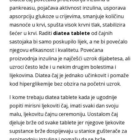
pankreasu, pojačava aktivnost inzulina, usporava
apsorpciju glukoze u crijevima, smanjuje količinu
masnoće u krvi, spušta visok krvni tlak, stabilizira
šećer u krvi. Raditi
diatea tablete
od čajnih
sastojaka bi samo poskupilo lijek, a ne bi povećalo
njegovu efikasnost i kvalitetu. Povećana
proizvodnja inzulina je najčešći uzrok dijabetesa, ali
uzroci često leže i u nekim drugim bolestima i
lijekovima. Diatea čaj je jednako učinkovit i pomaže
kod hiperglikemije bez obzira na početni uzrok.
I kome trebaju diatea tablete kada je ugodnije
popiti mirisni ljekoviti čaj, imati svaki dan svoju
malu, ljekovitu čajnu ceremoniju. Uostalom čaj
djeluje brže od svake tablete jer njegove ljekovite
supstance brže dospijevaju u stanice gušterače za
proizvodnju inzulina i pomažu da se brže