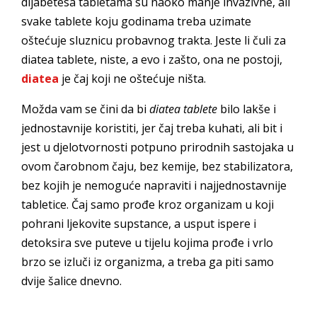
dijabetesa tabletama su naoko manje invazivne, ali
svake tablete koju godinama treba uzimate
oštećuje sluznicu probavnog trakta. Jeste li čuli za
diatea tablete, niste, a evo i zašto, ona ne postoji,
diatea
je čaj koji ne oštećuje ništa.
Možda vam se čini da bi
diatea tablete
bilo lakše i
jednostavnije koristiti, jer čaj treba kuhati, ali bit i
jest u djelotvornosti potpuno prirodnih sastojaka u
ovom čarobnom čaju, bez kemije, bez stabilizatora,
bez kojih je nemoguće napraviti i najjednostavnije
tabletice. Čaj samo prođe kroz organizam u koji
pohrani ljekovite supstance, a usput ispere i
detoksira sve puteve u tijelu kojima prođe i vrlo
brzo se izluči iz organizma, a treba ga piti samo
dvije šalice dnevno.