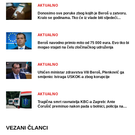
AKTUALNO
Donosimo sve poruke zbog kojih je Beroš u zatvoru.
Kralo se godinama. Tko će iz vlade biti sljedeći
uhićen?
AKTUALNO
Beroš navodno primio mito od 75 000 eura. Evo tko bi
mogao stajati na čelu zločinačkog udruženja
AKTUALNO
Uhićen ministar zdravstva Vili Beroš, Plenković ga
smijenio: Istraga USKOK-a zbog korupcije
AKTUALNO
Tragična smrt ravnatelja KBC-a Zagreb: Ante
Ćorušić preminuo nakon pada u bolnici, policija na
mjestu događaja
VEZANI ČLANCI