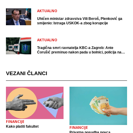
AKTUALNO
Uhićen ministar zdravstva Vili Beroš, Plenković ga
smijenio: Istraga USKOK-a zbog korupcije
AKTUALNO
Tragična smrt ravnatelja KBC-a Zagreb: Ante
Ćorušić preminuo nakon pada u bolnici, policija na
mjestu događaja
VEZANI ČLANCI
FINANCIJE
Kako platiti fakultet
FINANCIJE
Privatna posudba novca