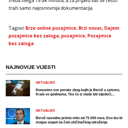
treba svega 15-ak minuta, a za prijavu vas se često
traži samo najosnovnija dokumentacija.
Tagovi:
Brze online pozajmice
,
Brzi novac
,
Dajem
pozajmice bez zaloga
,
pozajmice
,
Pozajmice
bez zaloga
NAJNOVIJE VIJESTI
AKTUALNO
Donosimo sve poruke zbog kojih je Beroš u zatvoru.
Kralo se godinama. Tko će iz vlade biti sljedeći
uhićen?
AKTUALNO
Beroš navodno primio mito od 75 000 eura. Evo tko bi
mogao stajati na čelu zločinačkog udruženja