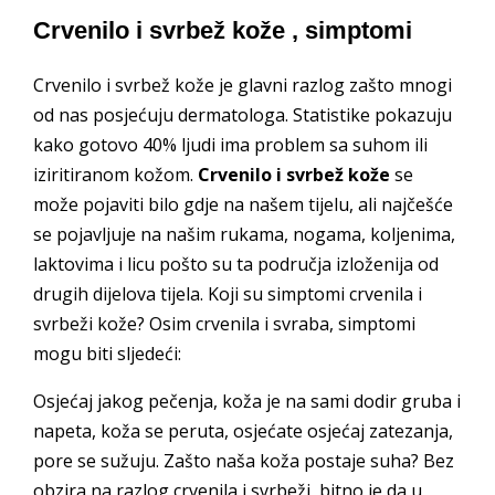
Crvenilo i svrbež kože , simptomi
Crvenilo i svrbež kože je glavni razlog zašto mnogi
od nas posjećuju dermatologa. Statistike pokazuju
kako gotovo 40% ljudi ima problem sa suhom ili
iziritiranom kožom.
Crvenilo i svrbež kože
se
može pojaviti bilo gdje na našem tijelu, ali najčešće
se pojavljuje na našim rukama, nogama, koljenima,
laktovima i licu pošto su ta područja izloženija od
drugih dijelova tijela. Koji su simptomi crvenila i
svrbeži kože? Osim crvenila i svraba, simptomi
mogu biti sljedeći:
Osjećaj jakog pečenja, koža je na sami dodir gruba i
napeta, koža se peruta, osjećate osjećaj zatezanja,
pore se sužuju. Zašto naša koža postaje suha? Bez
obzira na razlog crvenila i svrbeži, bitno je da u