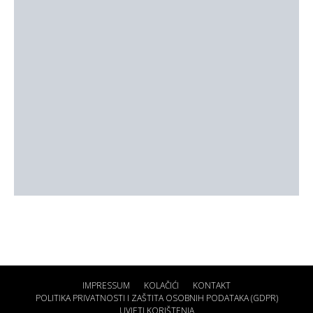
IMPRESSUM
KOLAČIĆI
KONTAKT
POLITIKA PRIVATNOSTI I ZAŠTITA OSOBNIH PODATAKA (GDPR)
UVJETI KORIŠTENJA