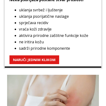
uklanja svrbež i ljuštenje
uklanja psorijatične naslage
sprječava recidiv
vraća koži zdravlje
aktivira prirodne zaštitne funkcije kože
ne iritira kožu
sadrži prirodne komponente
NARUĆI JEDNIM KLIKOM