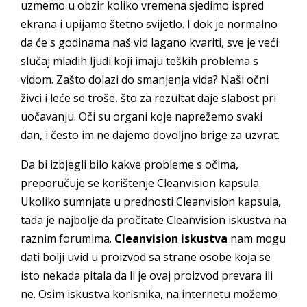
uzmemo u obzir koliko vremena sjedimo ispred
ekrana i upijamo štetno svijetlo. I dok je normalno
da će s godinama naš vid lagano kvariti, sve je veći
slučaj mladih ljudi koji imaju teških problema s
vidom. Zašto dolazi do smanjenja vida? Naši očni
živci i leće se troše, što za rezultat daje slabost pri
uočavanju. Oči su organi koje naprežemo svaki
dan, i često im ne dajemo dovoljno brige za uzvrat.
Da bi izbjegli bilo kakve probleme s očima,
preporučuje se korištenje Cleanvision kapsula.
Ukoliko sumnjate u prednosti Cleanvision kapsula,
tada je najbolje da pročitate Cleanvision iskustva na
raznim forumima.
Cleanvision iskustva
nam mogu
dati bolji uvid u proizvod sa strane osobe koja se
isto nekada pitala da li je ovaj proizvod prevara ili
ne. Osim iskustva korisnika, na internetu možemo