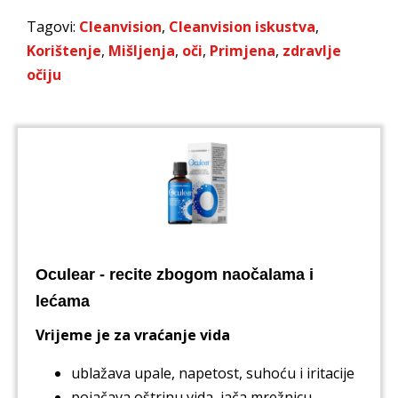
Tagovi:
Cleanvision
,
Cleanvision iskustva
,
Korištenje
,
Mišljenja
,
oči
,
Primjena
,
zdravlje
očiju
Oculear - recite zbogom naočalama i
lećama
Vrijeme je za vraćanje vida
ublažava upale, napetost, suhoću i iritacije
pojačava oštrinu vida, jača mrežnicu