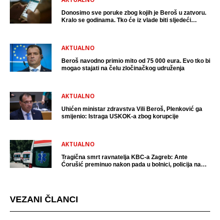
Donosimo sve poruke zbog kojih je Beroš u zatvoru.
Kralo se godinama. Tko će iz vlade biti sljedeći
uhićen?
AKTUALNO
Beroš navodno primio mito od 75 000 eura. Evo tko bi
mogao stajati na čelu zločinačkog udruženja
AKTUALNO
Uhićen ministar zdravstva Vili Beroš, Plenković ga
smijenio: Istraga USKOK-a zbog korupcije
AKTUALNO
Tragična smrt ravnatelja KBC-a Zagreb: Ante
Ćorušić preminuo nakon pada u bolnici, policija na
mjestu događaja
VEZANI ČLANCI