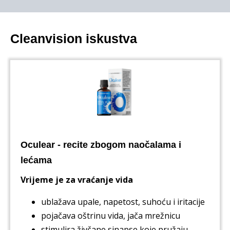
Cleanvision iskustva
Oculear - recite zbogom naočalama i
lećama
Vrijeme je za vraćanje vida
ublažava upale, napetost, suhoću i iritacije
pojačava oštrinu vida, jača mrežnicu
stimulira živčane sinapse koje pružaju