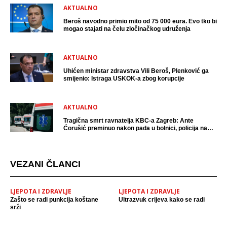
AKTUALNO
Beroš navodno primio mito od 75 000 eura. Evo tko bi
mogao stajati na čelu zločinačkog udruženja
AKTUALNO
Uhićen ministar zdravstva Vili Beroš, Plenković ga
smijenio: Istraga USKOK-a zbog korupcije
AKTUALNO
Tragična smrt ravnatelja KBC-a Zagreb: Ante
Ćorušić preminuo nakon pada u bolnici, policija na
mjestu događaja
VEZANI ČLANCI
LJEPOTA I ZDRAVLJE
LJEPOTA I ZDRAVLJE
Zašto se radi punkcija koštane
Ultrazvuk crijeva kako se radi
srži