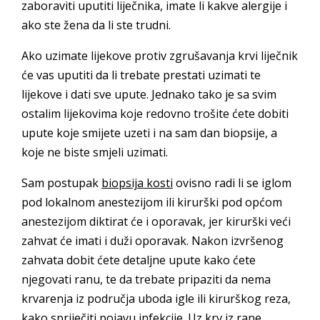
zaboraviti uputiti liječnika, imate li kakve alergije i
ako ste žena da li ste trudni.
Ako uzimate lijekove protiv zgrušavanja krvi liječnik
će vas uputiti da li trebate prestati uzimati te
lijekove i dati sve upute. Jednako tako je sa svim
ostalim lijekovima koje redovno trošite ćete dobiti
upute koje smijete uzeti i na sam dan biopsije, a
koje ne biste smjeli uzimati.
Sam postupak
biopsija kosti
ovisno radi li se iglom
pod lokalnom anestezijom ili kirurški pod općom
anestezijom diktirat će i oporavak, jer kirurški veći
zahvat će imati i duži oporavak. Nakon izvršenog
zahvata dobit ćete detaljne upute kako ćete
njegovati ranu, te da trebate pripaziti da nema
krvarenja iz područja uboda igle ili kirurškog reza,
kako spriječiti pojavu infekcije. Uz krv iz rane