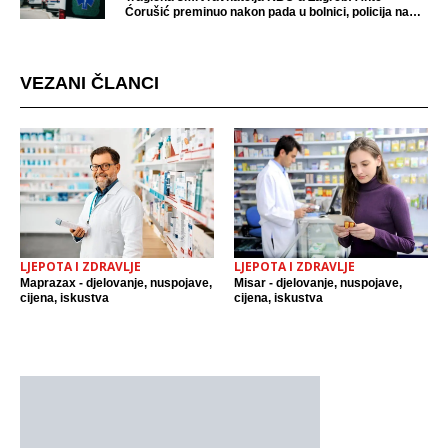
Ćorušić preminuo nakon pada u bolnici, policija na
mjestu događaja
VEZANI ČLANCI
LJEPOTA I ZDRAVLJE
LJEPOTA I ZDRAVLJE
Maprazax - djelovanje, nuspojave,
Misar - djelovanje, nuspojave,
cijena, iskustva
cijena, iskustva