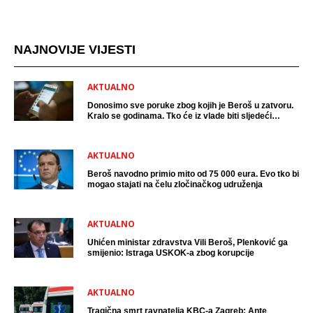
NAJNOVIJE VIJESTI
AKTUALNO
Donosimo sve poruke zbog kojih je Beroš u zatvoru.
Kralo se godinama. Tko će iz vlade biti sljedeći
uhićen?
AKTUALNO
Beroš navodno primio mito od 75 000 eura. Evo tko bi
mogao stajati na čelu zločinačkog udruženja
AKTUALNO
Uhićen ministar zdravstva Vili Beroš, Plenković ga
smijenio: Istraga USKOK-a zbog korupcije
AKTUALNO
Tragična smrt ravnatelja KBC-a Zagreb: Ante