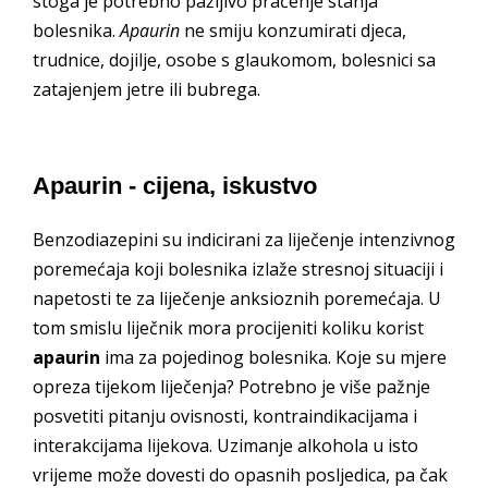
stoga je potrebno pažljivo praćenje stanja
bolesnika.
Apaurin
ne smiju konzumirati djeca,
trudnice, dojilje, osobe s glaukomom, bolesnici sa
zatajenjem jetre ili bubrega.
Apaurin - cijena, iskustvo
Benzodiazepini su indicirani za liječenje intenzivnog
poremećaja koji bolesnika izlaže stresnoj situaciji i
napetosti te za liječenje anksioznih poremećaja. U
tom smislu liječnik mora procijeniti koliku korist
apaurin
ima za pojedinog bolesnika. Koje su mjere
opreza tijekom liječenja? Potrebno je više pažnje
posvetiti pitanju ovisnosti, kontraindikacijama i
interakcijama lijekova. Uzimanje alkohola u isto
vrijeme može dovesti do opasnih posljedica, pa čak