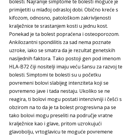
bolesti. Najranije simptome te bolesti moguće je
primijetiti u mlađoj odrasloj dobi. Obično kreće s
kifozom, odnosno, patološkom zakrivljenosti
kralježnice te srastanjem kosti u jednu kost.
Ponekad je ta bolest popraćena i osteoporozom.
Ankilozantni spondilitis za sad nema poznate
uzroke, iako se smatra da je rezultat genetskih
nasljednih faktora. Tako postoji gen pod imenom
HLA-B72 čiji nositelji imaju veću šansu za razvoj te
bolesti. Simptomi te bolesti su u početku
povremeni bolovi slabijeg intenziteta koji se
povremeno jave i tada nestaju. Ukoliko se ne
reagira, ti bolovi mogu postati intenzivniji i češći s
obzirom na to da je ta bolest progresivna pa se
tako bolovi mogu preseliti na područje vratne
kralježnice kao i glave, pritom uzrokujući
glavobolju, vrtoglavicu te moguće povremene