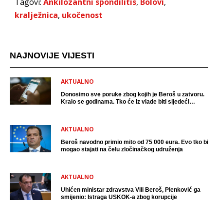
Tagovi:
Ankilozantni spondilitis
,
Bolovi
,
kralježnica
,
ukočenost
NAJNOVIJE VIJESTI
AKTUALNO
Donosimo sve poruke zbog kojih je Beroš u zatvoru.
Kralo se godinama. Tko će iz vlade biti sljedeći
uhićen?
AKTUALNO
Beroš navodno primio mito od 75 000 eura. Evo tko bi
mogao stajati na čelu zločinačkog udruženja
AKTUALNO
Uhićen ministar zdravstva Vili Beroš, Plenković ga
smijenio: Istraga USKOK-a zbog korupcije