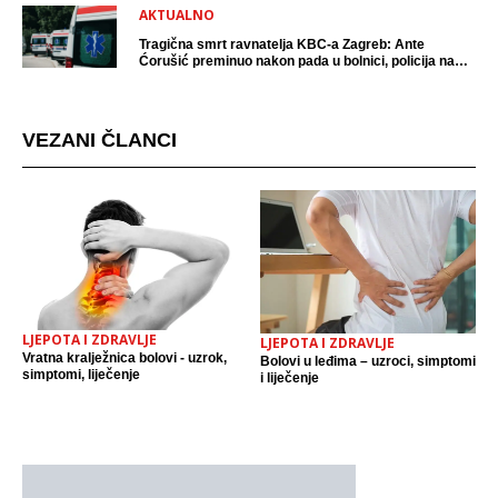
AKTUALNO
Tragična smrt ravnatelja KBC-a Zagreb: Ante
Ćorušić preminuo nakon pada u bolnici, policija na
mjestu događaja
VEZANI ČLANCI
LJEPOTA I ZDRAVLJE
LJEPOTA I ZDRAVLJE
Vratna kralježnica bolovi - uzrok,
Bolovi u leđima – uzroci, simptomi
simptomi, liječenje
i liječenje