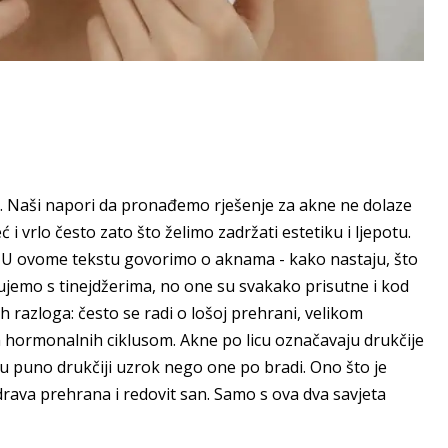
ki. Naši napori da pronađemo rješenje za akne ne dolaze
i vrlo često zato što želimo zadržati estetiku i ljepotu.
vo. U ovome tekstu govorimo o aknama - kako nastaju, što
jemo s tinejdžerima, no one su svakako prisutne i kod
ih razloga: često se radi o lošoj prehrani, velikom
 hormonalnih ciklusom. Akne po licu označavaju drukčije
u puno drukčiji uzrok nego one po bradi. Ono što je
zdrava prehrana i redovit san. Samo s ova dva savjeta