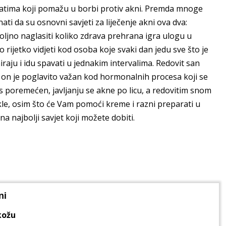
ratima koji pomažu u borbi protiv akni. Premda mnoge
ti da su osnovni savjeti za liječenje akni ova dva:
ljno naglasiti koliko zdrava prehrana igra ulogu u
 rijetko vidjeti kod osoba koje svaki dan jedu sve što je
raju i idu spavati u jednakim intervalima. Redovit san
 a on je poglavito važan kod hormonalnih procesa koji se
s poremećen, javljanju se akne po licu, a redovitim snom
kle, osim što će Vam pomoći kreme i razni preparati u
a najbolji savjet koji možete dobiti.
ni
 kožu