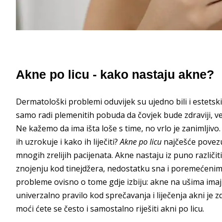
Akne po licu - kako nastaju akne?
Dermatološki problemi oduvijek su ujedno bili i estets
samo radi plemenitih pobuda da čovjek bude zdraviji, već 
Ne kažemo da ima išta loše s time, no vrlo je zanimlji
ih uzrokuje i kako ih liječiti?
Akne po licu
najčešće povezu
mnogih zrelijih pacijenata. Akne nastaju iz puno različit
znojenju kod tinejdžera, nedostatku sna i poremećenim
probleme ovisno o tome gdje izbiju: akne na ušima imaj
univerzalno pravilo kod sprečavanja i liječenja akni je 
moći ćete se često i samostalno riješiti akni po licu.