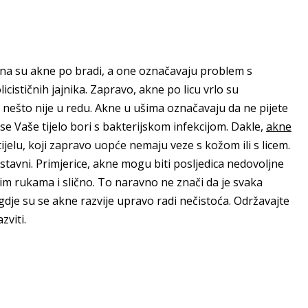
ena su akne po bradi, a one označavaju problem s
ističnih jajnika. Zapravo, akne po licu vrlo su
 nešto nije u redu. Akne u ušima označavaju da ne pijete
se Vaše tijelo bori s bakterijskom infekcijom. Dakle,
akne
elu, koji zapravo uopće nemaju veze s kožom ili s licem.
ostavni. Primjerice, akne mogu biti posljedica nedovoljne
stim rukama i slično. To naravno ne znači da je svaka
 gdje su se akne razvije upravo radi nečistoća. Održavajte
zviti.