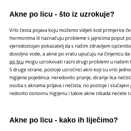
Akne po licu - što iz uzrokuje?
Vrlo česta pojava koju možemo vidjeti kod primjerice ž
hormonima ili naznačuju probleme s jajnicima poput polic
vjerodostojan pokazatelj da s našim zdravljem općenito
dovoljno vode, a akne po vratu upućuju na činjenicu da 
po licu
mogu uzrokovati razni drugi problemi u našem tij
S druge strane, postoje uzročnici akni koji su vrlo jedn
higijene pojedinca: neredovito pranje, diranje lica neči
osoba s aknama prljava i nečista, no postoje i slučajevi
redovito osnovnu higijenu i takve akne nikada nećete ra
Akne po licu - kako ih liječimo?