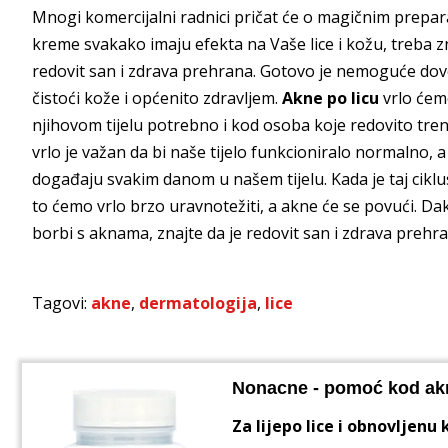
Mnogi komercijalni radnici pričat će o magičnim prepa
kreme svakako imaju efekta na Vaše lice i kožu, treba zna
redovit san i zdrava prehrana. Gotovo je nemoguće dovo
čistoći kože i općenito zdravljem.
Akne po licu
vrlo ćemo
njihovom tijelu potrebno i kod osoba koje redovito treni
vrlo je važan da bi naše tijelo funkcioniralo normalno,
događaju svakim danom u našem tijelu. Kada je taj ciklu
to ćemo vrlo brzo uravnotežiti, a akne će se povući. Da
borbi s aknama, znajte da je redovit san i zdrava prehran
Tagovi:
akne
,
dermatologija
,
lice
Nonacne - pomoć kod ak
Za lijepo lice i obnovljenu