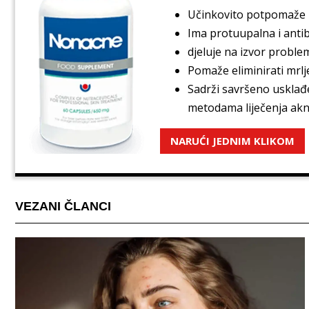
Učinkovito potpomaže k
Ima protuupalna i antib
djeluje na izvor proble
Pomaže eliminirati mrlje
Sadrži savršeno usklađe
metodama liječenja akn
NARUĆI JEDNIM KLIKOM
VEZANI ČLANCI