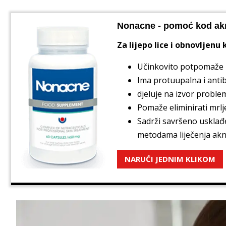
Nonacne - pomoć kod ak
Za lijepo lice i obnovljenu
Učinkovito potpomaže k
Ima protuupalna i antib
djeluje na izvor proble
Pomaže eliminirati mrlje
Sadrži savršeno usklađe
metodama liječenja akn
NARUĆI JEDNIM KLIKOM