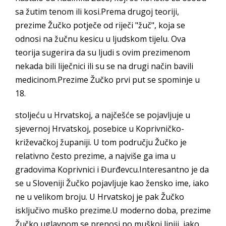
sa žutim tenom ili kosi.Prema drugoj teoriji,
prezime Žučko potječe od riječi "žuč", koja se
odnosi na žučnu kesicu u ljudskom tijelu. Ova
teorija sugerira da su ljudi s ovim prezimenom
nekada bili liječnici ili su se na drugi način bavili
medicinom.Prezime Žučko prvi put se spominje u
18.
stoljeću u Hrvatskoj, a najčešće se pojavljuje u
sjevernoj Hrvatskoj, posebice u Koprivničko-
križevačkoj županiji. U tom području Žučko je
relativno često prezime, a najviše ga ima u
gradovima Koprivnici i Đurđevcu.Interesantno je da
se u Sloveniji Žučko pojavljuje kao žensko ime, iako
ne u velikom broju. U Hrvatskoj je pak Žučko
isključivo muško prezime.U moderno doba, prezime
Žučko uglavnom se prenosi po muškoj liniji, iako