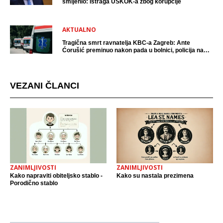
smijenio: Istraga USKOK-a zbog korupcije
AKTUALNO
Tragična smrt ravnatelja KBC-a Zagreb: Ante
Ćorušić preminuo nakon pada u bolnici, policija na
mjestu događaja
VEZANI ČLANCI
ZANIMLJIVOSTI
ZANIMLJIVOSTI
Kako napraviti obiteljsko stablo -
Kako su nastala prezimena
Porodično stablo