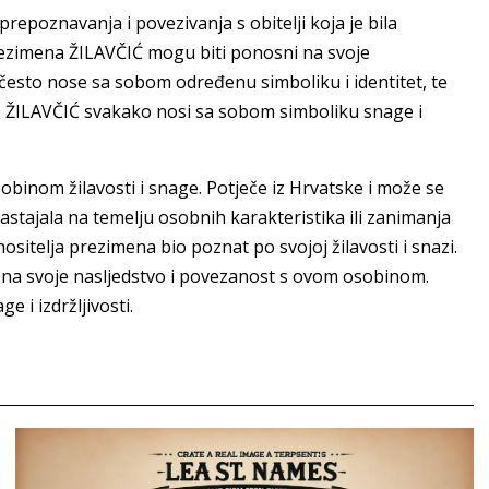
epoznavanja i povezivanja s obitelji koja je bila
 prezimena ŽILAVČIĆ mogu biti ponosni na svoje
esto nose sa sobom određenu simboliku i identitet, te
me ŽILAVČIĆ svakako nosi sa sobom simboliku snage i
inom žilavosti i snage. Potječe iz Hrvatske i može se
nastajala na temelju osobnih karakteristika ili zanimanja
ositelja prezimena bio poznat po svojoj žilavosti i snazi.
 na svoje nasljedstvo i povezanost s ovom osobinom.
 i izdržljivosti.