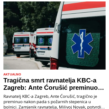
priopćenju USKOK
AKTUALNO
Tragična smrt ravnatelja KBC-a
Zagreb: Ante Ćorušić preminuo
nakon pada u bolnici, policija na
Ravnatelj KBC-a Zagreb, Ante Ćorušić, tragično je
mjestu događaja
preminuo nakon pada s požarnih stepenica u
bolnici. Zamjenik ravnatelja, Milivoj Novak, potvrdio