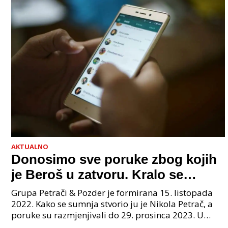
AKTUALNO
Donosimo sve poruke zbog kojih
je Beroš u zatvoru. Kralo se
godinama. Tko će iz vlade biti
Grupa Petrači & Pozder je formirana 15. listopada
sljedeći uhićen?
2022. Kako se sumnja stvorio ju je Nikola Petrač, a
poruke su razmjenjivali do 29. prosinca 2023. U
grupi je bilo 4 osobe: jedan je bio "Tata", drugi