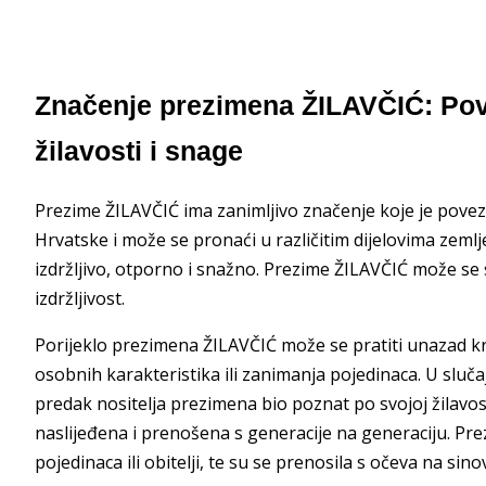
Značenje prezimena ŽILAVČIĆ: Po
žilavosti i snage
Prezime ŽILAVČIĆ ima zanimljivo značenje koje je povez
Hrvatske i može se pronaći u različitim dijelovima zemlje.
izdržljivo, otporno i snažno. Prezime ŽILAVČIĆ može se
izdržljivost.
Porijeklo prezimena ŽILAVČIĆ može se pratiti unazad kr
osobnih karakteristika ili zanimanja pojedinaca. U sluč
predak nositelja prezimena bio poznat po svojoj žilavost
naslijeđena i prenošena s generacije na generaciju. Prez
pojedinaca ili obitelji, te su se prenosila s očeva na sino