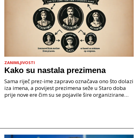
ZANIMLJIVOSTI
Kako su nastala prezimena
Sama riječ prez-ime zapravo označava ono što dolazi
iza imena, a povijest prezimena seže u Staro doba
prije nove ere čim su se pojavile šire organizirane
ljudske zajednice. U Staroj grčkoj je mjesto o