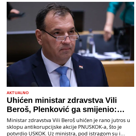
AKTUALNO
Uhićen ministar zdravstva Vili
Beroš, Plenković ga smijenio:
Istraga USKOK-a zbog korupcije
Ministar zdravstva Vili Beroš uhićen je rano jutros u
sklopu antikorupcijske akcije PNUSKOK-a, što je
potvrdio USKOK. Uz ministra, pod istragom su i