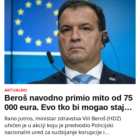
AKTUALNO
Beroš navodno primio mito od 75
000 eura. Evo tko bi mogao stajati
na čelu zločinačkog udruženja
Rano jutros, ministar zdravstva Vili Beroš (HDZ)
uhićen je u akciji koju je predvodio Policijski
nacionalni ured za suzbijanje korupcije i
organiziranog kriminaliteta (PNUSKOK). Prema