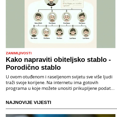
ZANIMLJIVOSTI
Kako napraviti obiteljsko stablo -
Porodično stablo
U ovom otuđenom i raseljenom svijetu sve više ljudi
traži svoje korijene. Na internetu ima gotovih
programa u koje možete unositi prikupljene podatke
o svojoj obitelji, užoj i široj rodbini, nakon čeg
NAJNOVIJE VIJESTI