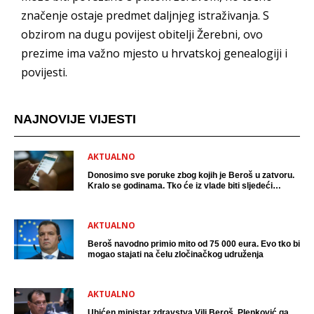
značenje ostaje predmet daljnjeg istraživanja. S
obzirom na dugu povijest obitelji Žerebni, ovo
prezime ima važno mjesto u hrvatskoj genealogiji i
povijesti.
NAJNOVIJE VIJESTI
AKTUALNO
Donosimo sve poruke zbog kojih je Beroš u zatvoru.
Kralo se godinama. Tko će iz vlade biti sljedeći
uhićen?
AKTUALNO
Beroš navodno primio mito od 75 000 eura. Evo tko bi
mogao stajati na čelu zločinačkog udruženja
AKTUALNO
Uhićen ministar zdravstva Vili Beroš, Plenković ga