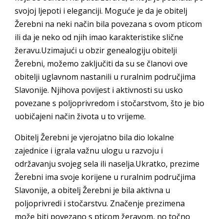
svojoj ljepoti i eleganciji. Moguće je da je obitelj
Žerebni na neki način bila povezana s ovom pticom
ili da je neko od njih imao karakteristike slične
žeravu.Uzimajući u obzir genealogiju obitelji
Žerebni, možemo zaključiti da su se članovi ove
obitelji uglavnom nastanili u ruralnim područjima
Slavonije. Njihova povijest i aktivnosti su usko
povezane s poljoprivredom i stočarstvom, što je bio
uobičajeni način života u to vrijeme.
Obitelj Žerebni je vjerojatno bila dio lokalne
zajednice i igrala važnu ulogu u razvoju i
održavanju svojeg sela ili naselja.Ukratko, prezime
Žerebni ima svoje korijene u ruralnim područjima
Slavonije, a obitelj Žerebni je bila aktivna u
poljoprivredi i stočarstvu. Značenje prezimena
može biti povezano s pticom žeravom, no točno