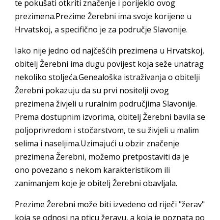
te pokušati otkriti značenje i porijeklo ovog
prezimena.Prezime Žerebni ima svoje korijene u
Hrvatskoj, a specifično je za područje Slavonije.
Iako nije jedno od najčešćih prezimena u Hrvatskoj,
obitelj Žerebni ima dugu povijest koja seže unatrag
nekoliko stoljeća.Genealoška istraživanja o obitelji
Žerebni pokazuju da su prvi nositelji ovog
prezimena živjeli u ruralnim područjima Slavonije.
Prema dostupnim izvorima, obitelj Žerebni bavila se
poljoprivredom i stočarstvom, te su živjeli u malim
selima i naseljima.Uzimajući u obzir značenje
prezimena Žerebni, možemo pretpostaviti da je
ono povezano s nekom karakteristikom ili
zanimanjem koje je obitelj Žerebni obavljala.
Prezime Žerebni može biti izvedeno od riječi "žerav"
koja se odnosi na pticu žeravu, a koja je poznata po