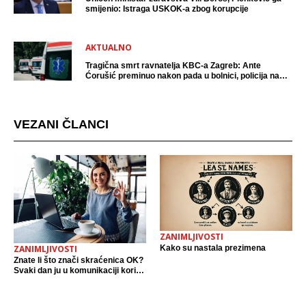
smijenio: Istraga USKOK-a zbog korupcije
AKTUALNO
Tragična smrt ravnatelja KBC-a Zagreb: Ante
Ćorušić preminuo nakon pada u bolnici, policija na
mjestu događaja
VEZANI ČLANCI
ZANIMLJIVOSTI
Kako su nastala prezimena
ZANIMLJIVOSTI
Znate li što znači skraćenica OK?
Svaki dan ju u komunikaciji koristi
cijeli svijet.