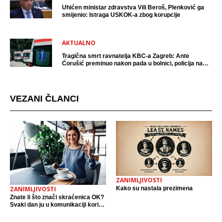
Uhićen ministar zdravstva Vili Beroš, Plenković ga
smijenio: Istraga USKOK-a zbog korupcije
AKTUALNO
Tragična smrt ravnatelja KBC-a Zagreb: Ante
Ćorušić preminuo nakon pada u bolnici, policija na
mjestu događaja
VEZANI ČLANCI
ZANIMLJIVOSTI
Kako su nastala prezimena
ZANIMLJIVOSTI
Znate li što znači skraćenica OK?
Svaki dan ju u komunikaciji koristi
cijeli svijet.