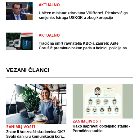
AKTUALNO
Uhićen ministar zdravstva Vili Beroš, Plenković ga
smijenio: Istraga USKOK-a zbog korupcije
AKTUALNO
Tragična smrt ravnatelja KBC-a Zagreb: Ante
Ćorušić preminuo nakon pada u bolnici, policija na
mjestu događaja
VEZANI ČLANCI
ZANIMLJIVOSTI
Kako napraviti obiteljsko stablo -
ZANIMLJIVOSTI
Porodično stablo
Znate li što znači skraćenica OK?
Svaki dan ju u komunikaciji koristi