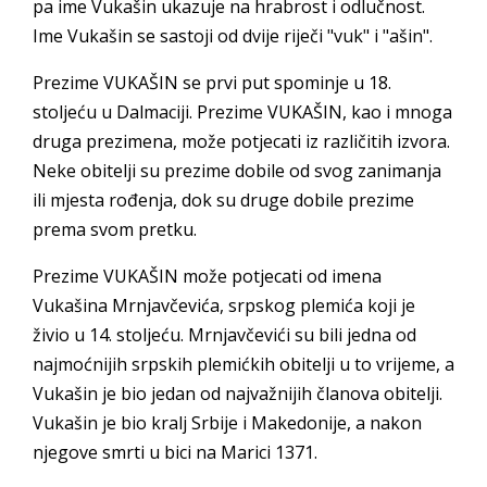
pa ime Vukašin ukazuje na hrabrost i odlučnost.
Ime Vukašin se sastoji od dvije riječi "vuk" i "ašin".
Prezime VUKAŠIN se prvi put spominje u 18.
stoljeću u Dalmaciji. Prezime VUKAŠIN, kao i mnoga
druga prezimena, može potjecati iz različitih izvora.
Neke obitelji su prezime dobile od svog zanimanja
ili mjesta rođenja, dok su druge dobile prezime
prema svom pretku.
Prezime VUKAŠIN može potjecati od imena
Vukašina Mrnjavčevića, srpskog plemića koji je
živio u 14. stoljeću. Mrnjavčevići su bili jedna od
najmoćnijih srpskih plemićkih obitelji u to vrijeme, a
Vukašin je bio jedan od najvažnijih članova obitelji.
Vukašin je bio kralj Srbije i Makedonije, a nakon
njegove smrti u bici na Marici 1371.