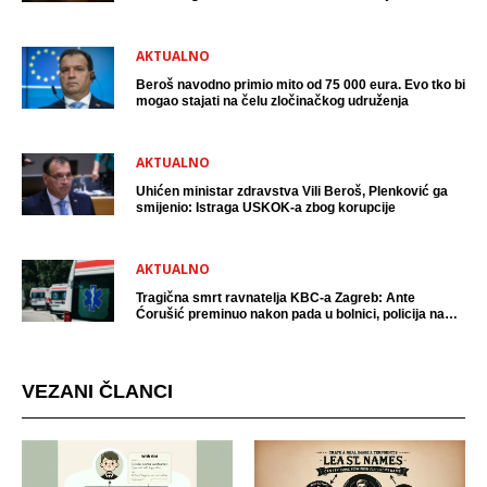
uhićen?
AKTUALNO
Beroš navodno primio mito od 75 000 eura. Evo tko bi
mogao stajati na čelu zločinačkog udruženja
AKTUALNO
Uhićen ministar zdravstva Vili Beroš, Plenković ga
smijenio: Istraga USKOK-a zbog korupcije
AKTUALNO
Tragična smrt ravnatelja KBC-a Zagreb: Ante
Ćorušić preminuo nakon pada u bolnici, policija na
mjestu događaja
VEZANI ČLANCI