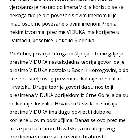
vjerojatno je nastao od imena Vid, a koristio se za
nekoga tko je bio povezan s ovim imenom ili je
imao osobine povezane s ovim imenom.Prema
nekim izvorima, prezime VIDUKA ima korijene u
Dalmaciji, posebice u okolici Šibenika.
Međutim, postoje i druga mišljenja o tome gdje je
prezime VIDUKA nastalo.Jedna teorija govori da je
prezime VIDUKA nastalo u Bosni i Hercegovini, a da
su se nositelji ovog prezimena kasnije preselili u
Hrvatsku. Druga teorija govori da su nositelji
prezimena VIDUKA porijeklom iz Crne Gore, a da su
se kasnije doselili u Hrvatsku.U svakom slučaju,
prezime VIDUKA ima dugu povijest i duboke
korijene u ovim područjima. Danas se ovo prezime
može pronaći širom Hrvatske, a nositelji ovog
prezimena su poznati po svojoj hrabrosti,