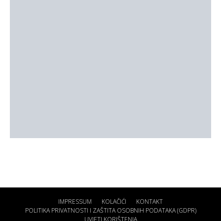
IMPRESSUM
KOLAČIĆI
KONTAKT
POLITIKA PRIVATNOSTI I ZAŠTITA OSOBNIH PODATAKA (GDPR)
UVJETI KORIŠTENJA