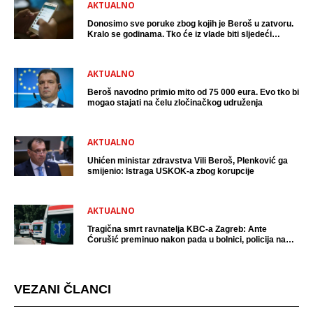
AKTUALNO
Donosimo sve poruke zbog kojih je Beroš u zatvoru.
Kralo se godinama. Tko će iz vlade biti sljedeći
uhićen?
AKTUALNO
Beroš navodno primio mito od 75 000 eura. Evo tko bi
mogao stajati na čelu zločinačkog udruženja
AKTUALNO
Uhićen ministar zdravstva Vili Beroš, Plenković ga
smijenio: Istraga USKOK-a zbog korupcije
AKTUALNO
Tragična smrt ravnatelja KBC-a Zagreb: Ante
Ćorušić preminuo nakon pada u bolnici, policija na
mjestu događaja
VEZANI ČLANCI