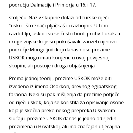
području Dalmacije i Primorja u 16. i 17.
stoljeću. Naziv skupine dolazi od turske riječi
"usku", što znači pljačkaš ili razbojnik. U tom
razdoblju, uskoci su se često borili protiv Turaka i
druge vojske koje su pokušavale zauzeti njihovo
područje.Mnogi ljudi koji danas nose prezime
USKOK mogu imati korijene u ovoj povijesnoj
skupini, ali postoje i druga objašnjenja.
Prema jednoj teoriji, prezime USKOK može biti
izvedeno iz imena Osorkon, drevnog egipatskog
faraona. Neki su pak mišljenja da prezime potječe
od riječi uskok, koja se koristila za opisivanje osobe
koja je skočila preko nekog prepreka.U svakom
slučaju, prezime USKOK danas je jedno od rjeđih
prezimena u Hrvatskoj, ali ima značajan utjecaj na