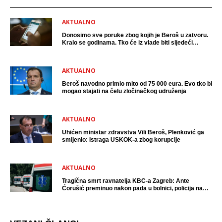
AKTUALNO
Donosimo sve poruke zbog kojih je Beroš u zatvoru.
Kralo se godinama. Tko će iz vlade biti sljedeći
uhićen?
AKTUALNO
Beroš navodno primio mito od 75 000 eura. Evo tko bi
mogao stajati na čelu zločinačkog udruženja
AKTUALNO
Uhićen ministar zdravstva Vili Beroš, Plenković ga
smijenio: Istraga USKOK-a zbog korupcije
AKTUALNO
Tragična smrt ravnatelja KBC-a Zagreb: Ante
Ćorušić preminuo nakon pada u bolnici, policija na
mjestu događaja