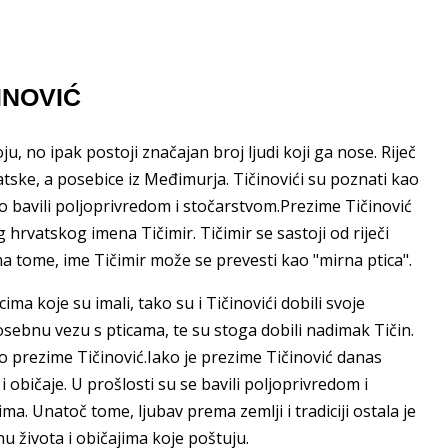
ČINOVIĆ
, no ipak postoji značajan broj ljudi koji ga nose. Riječ
atske, a posebice iz Međimurja. Tičinovići su poznati kao
sto bavili poljoprivredom i stočarstvom.Prezime Tičinović
 hrvatskog imena Tičimir. Tičimir se sastoji od riječi
Prema tome, ime Tičimir može se prevesti kao "mirna ptica".
ma koje su imali, tako su i Tičinovići dobili svoje
 posebnu vezu s pticama, te su stoga dobili nadimak Tičin.
lo prezime Tičinović.Iako je prezime Tičinović danas
 i običaje. U prošlosti su se bavili poljoprivredom i
 Unatoč tome, ljubav prema zemlji i tradiciji ostala je
nu života i običajima koje poštuju.