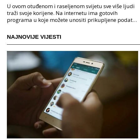
U ovom otuđenom i raseljenom svijetu sve više ljudi
traži svoje korijene. Na internetu ima gotovih
programa u koje možete unositi prikupljene podatke
o svojoj obitelji, užoj i široj rodbini, nakon čeg
NAJNOVIJE VIJESTI