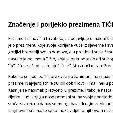
Značenje i porijeklo prezimena TI
Prezime Tičinović u Hrvatskoj se pojavljuje u malom broju
je o prezimenu koje svoje korijene vuče iz sjeverne Hrv
gorljivi branitelji svojih domova, a u prošlosti su se če
nastalo je od imena Tičin, koje je opet poteklo od starog
"tič", što znači ptica, te riječi "mir", što znači miran. 
Kako su se ljudi počeli prezivati po zanimanjima i nadimci
prezime. Najvjerojatnije su bili dobri lovci i imali neku
Kasnije se nadimak pretvorio u prezime, i tako je nasta
rijetko, ljudi koji ga nose ponosni su na svoje podrijetlo
stočarstvom, no danas se mnogi bave drugim zanimanjima.
u njihovim srcima, te se to može vidjeti u njihovom nači