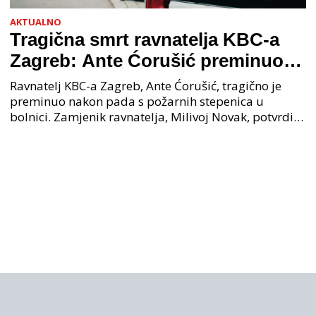
AKTUALNO
Tragična smrt ravnatelja KBC-a
Zagreb: Ante Ćorušić preminuo
nakon pada u bolnici, policija na
Ravnatelj KBC-a Zagreb, Ante Ćorušić, tragično je
mjestu događaja
preminuo nakon pada s požarnih stepenica u
bolnici. Zamjenik ravnatelja, Milivoj Novak, potvrdio
je tužnu vijest o smrti svog kolege. Ministar zdravs