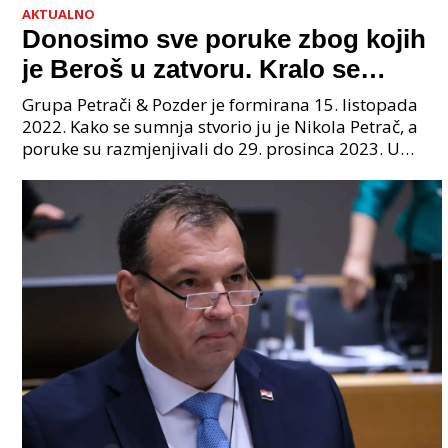
AKTUALNO
Donosimo sve poruke zbog kojih
je Beroš u zatvoru. Kralo se
godinama. Tko će iz vlade biti
Grupa Petrači & Pozder je formirana 15. listopada
sljedeći uhićen?
2022. Kako se sumnja stvorio ju je Nikola Petrač, a
poruke su razmjenjivali do 29. prosinca 2023. U
grupi je bilo 4 osobe: jedan je bio "Tata", drugi