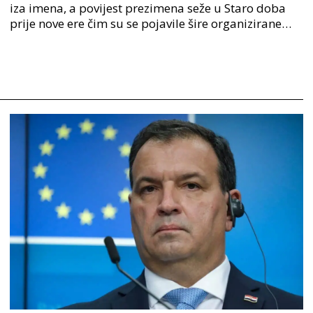
iza imena, a povijest prezimena seže u Staro doba
prije nove ere čim su se pojavile šire organizirane
ljudske zajednice. U Staroj grčkoj je mjesto o