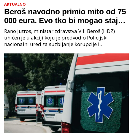
AKTUALNO
Beroš navodno primio mito od 75
000 eura. Evo tko bi mogao stajati
na čelu zločinačkog udruženja
Rano jutros, ministar zdravstva Vili Beroš (HDZ)
uhićen je u akciji koju je predvodio Policijski
nacionalni ured za suzbijanje korupcije i
organiziranog kriminaliteta (PNUSKOK). Prema
priopćenju USKOK