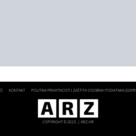
ĆI
KONTAKT
POLITIKA PRIVATNOSTI I ZAŠTITA OSOBNIH PODATAKA (GDPR
COPYRIGHT © 2023. | ARZ.HR