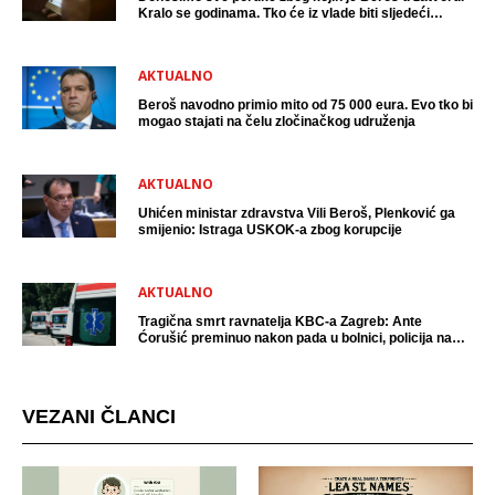
Kralo se godinama. Tko će iz vlade biti sljedeći
uhićen?
AKTUALNO
Beroš navodno primio mito od 75 000 eura. Evo tko bi
mogao stajati na čelu zločinačkog udruženja
AKTUALNO
Uhićen ministar zdravstva Vili Beroš, Plenković ga
smijenio: Istraga USKOK-a zbog korupcije
AKTUALNO
Tragična smrt ravnatelja KBC-a Zagreb: Ante
Ćorušić preminuo nakon pada u bolnici, policija na
mjestu događaja
VEZANI ČLANCI