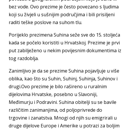
bez vode. Ovo prezime je često povezano s ljudima
koji su živjeli u sušnijim područjima i bili prisiljeni
raditi teške poslove na suhom tlu.
Porijeklo prezimena Suhina seže sve do 15. stoljeća
kada se počelo koristiti u Hrvatskoj. Prezime je prvi
put zabilježeno u nekim povijesnim dokumentima iz
tog razdoblja.
Zanimljivo je da se prezime Suhina pojavljuje u više
oblika, kao što su Suhin, Suhinj, Suhinja, Suhinov i
drugi.Ovo prezime je bilo rašireno u ruralnim
dijelovima Hrvatske, posebno u Slavoniji,
Međimurju i Podravini. Suhina obitelji su se bavile
različitim zanimanjima, od poljoprivrede do
trgovine i zanatstva. Mnogi od njih su emigrirali u
druge dijelove Europe i Amerike u potrazi za boljim