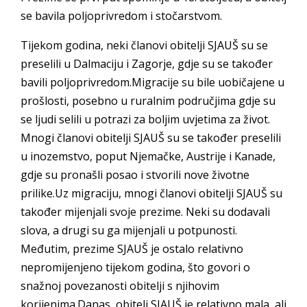
se bavila poljoprivredom i stočarstvom.
Tijekom godina, neki članovi obitelji SJAUŠ su se
preselili u Dalmaciju i Zagorje, gdje su se također
bavili poljoprivredom.Migracije su bile uobičajene u
prošlosti, posebno u ruralnim područjima gdje su
se ljudi selili u potrazi za boljim uvjetima za život.
Mnogi članovi obitelji SJAUŠ su se također preselili
u inozemstvo, poput Njemačke, Austrije i Kanade,
gdje su pronašli posao i stvorili nove životne
prilike.Uz migraciju, mnogi članovi obitelji SJAUŠ su
također mijenjali svoje prezime. Neki su dodavali
slova, a drugi su ga mijenjali u potpunosti.
Međutim, prezime SJAUŠ je ostalo relativno
nepromijenjeno tijekom godina, što govori o
snažnoj povezanosti obitelji s njihovim
korijenima.Danas, obitelj SJAUŠ je relativno mala, ali