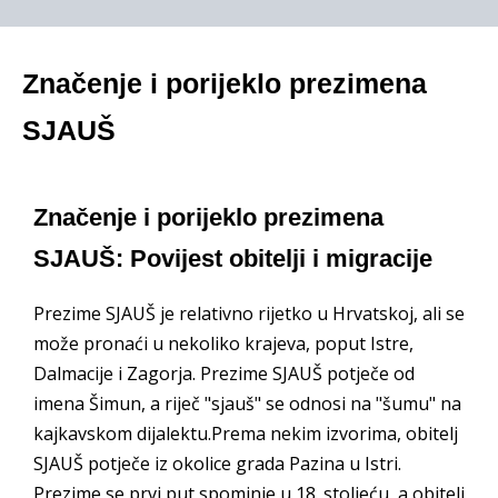
Značenje i porijeklo prezimena
SJAUŠ
Značenje i porijeklo prezimena
SJAUŠ: Povijest obitelji i migracije
Prezime SJAUŠ je relativno rijetko u Hrvatskoj, ali se
može pronaći u nekoliko krajeva, poput Istre,
Dalmacije i Zagorja. Prezime SJAUŠ potječe od
imena Šimun, a riječ "sjauš" se odnosi na "šumu" na
kajkavskom dijalektu.Prema nekim izvorima, obitelj
SJAUŠ potječe iz okolice grada Pazina u Istri.
Prezime se prvi put spominje u 18. stoljeću, a obitelj