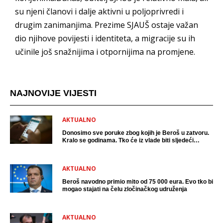
su njeni članovi i dalje aktivni u poljoprivredi i
drugim zanimanjima. Prezime SJAUŠ ostaje važan
dio njihove povijesti i identiteta, a migracije su ih
učinile još snažnijima i otpornijima na promjene.
NAJNOVIJE VIJESTI
AKTUALNO
Donosimo sve poruke zbog kojih je Beroš u zatvoru.
Kralo se godinama. Tko će iz vlade biti sljedeći
uhićen?
AKTUALNO
Beroš navodno primio mito od 75 000 eura. Evo tko bi
mogao stajati na čelu zločinačkog udruženja
AKTUALNO