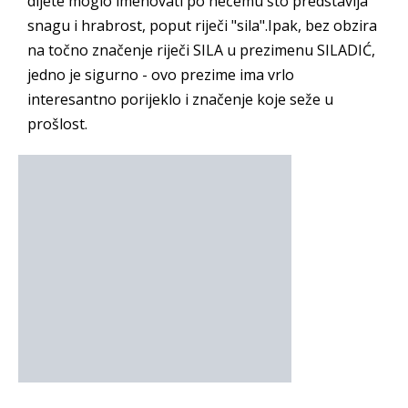
dijete moglo imenovati po nečemu što predstavlja
snagu i hrabrost, poput riječi "sila".Ipak, bez obzira
na točno značenje riječi SILA u prezimenu SILADIĆ,
jedno je sigurno - ovo prezime ima vrlo
interesantno porijeklo i značenje koje seže u
prošlost.