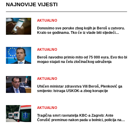
NAJNOVIJE VIJESTI
AKTUALNO
Donosimo sve poruke zbog kojih je Beroš u zatvoru.
Kralo se godinama. Tko će iz vlade biti sljedeći
uhićen?
AKTUALNO
Beroš navodno primio mito od 75 000 eura. Evo tko bi
mogao stajati na čelu zločinačkog udruženja
AKTUALNO
Uhićen ministar zdravstva Vili Beroš, Plenković ga
smijenio: Istraga USKOK-a zbog korupcije
AKTUALNO
Tragična smrt ravnatelja KBC-a Zagreb: Ante
Ćorušić preminuo nakon pada u bolnici, policija na
mjestu događaja