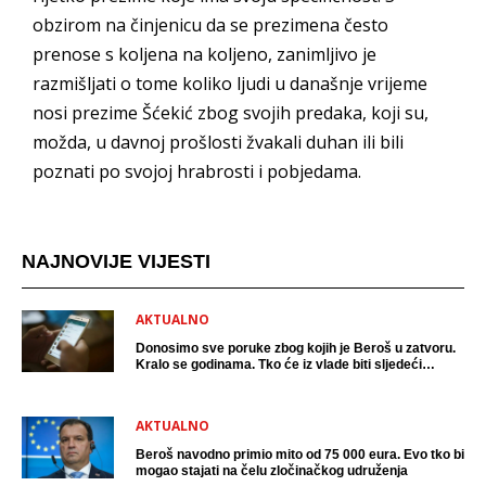
obzirom na činjenicu da se prezimena često
prenose s koljena na koljeno, zanimljivo je
razmišljati o tome koliko ljudi u današnje vrijeme
nosi prezime Šćekić zbog svojih predaka, koji su,
možda, u davnoj prošlosti žvakali duhan ili bili
poznati po svojoj hrabrosti i pobjedama.
NAJNOVIJE VIJESTI
AKTUALNO
Donosimo sve poruke zbog kojih je Beroš u zatvoru.
Kralo se godinama. Tko će iz vlade biti sljedeći
uhićen?
AKTUALNO
Beroš navodno primio mito od 75 000 eura. Evo tko bi
mogao stajati na čelu zločinačkog udruženja