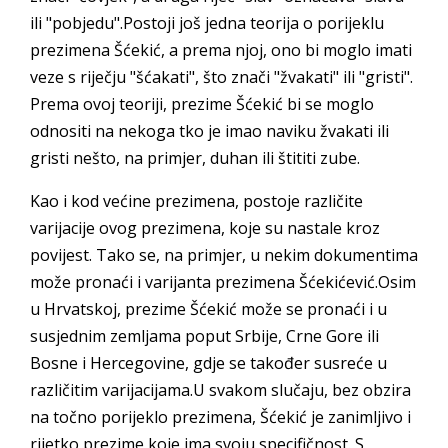
ili "pobjedu".Postoji još jedna teorija o porijeklu
prezimena Šćekić, a prema njoj, ono bi moglo imati
veze s riječju "šćakati", što znači "žvakati" ili "gristi".
Prema ovoj teoriji, prezime Šćekić bi se moglo
odnositi na nekoga tko je imao naviku žvakati ili
gristi nešto, na primjer, duhan ili štititi zube.
Kao i kod većine prezimena, postoje različite
varijacije ovog prezimena, koje su nastale kroz
povijest. Tako se, na primjer, u nekim dokumentima
može pronaći i varijanta prezimena Šćekićević.Osim
u Hrvatskoj, prezime Šćekić može se pronaći i u
susjednim zemljama poput Srbije, Crne Gore ili
Bosne i Hercegovine, gdje se također susreće u
različitim varijacijama.U svakom slučaju, bez obzira
na točno porijeklo prezimena, Šćekić je zanimljivo i
rijetko prezime koje ima svoju specifičnost. S