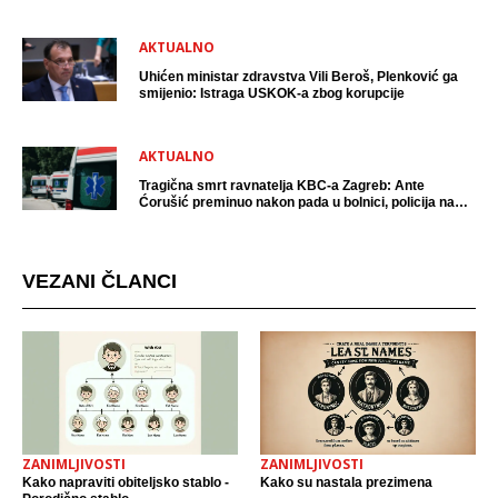
AKTUALNO
Uhićen ministar zdravstva Vili Beroš, Plenković ga
smijenio: Istraga USKOK-a zbog korupcije
AKTUALNO
Tragična smrt ravnatelja KBC-a Zagreb: Ante
Ćorušić preminuo nakon pada u bolnici, policija na
mjestu događaja
VEZANI ČLANCI
ZANIMLJIVOSTI
ZANIMLJIVOSTI
Kako napraviti obiteljsko stablo -
Kako su nastala prezimena