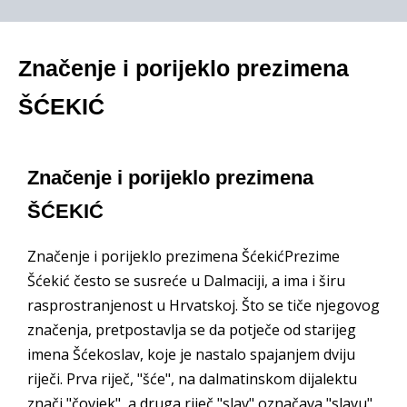
Značenje i porijeklo prezimena
ŠĆEKIĆ
Značenje i porijeklo prezimena
ŠĆEKIĆ
Značenje i porijeklo prezimena ŠćekićPrezime
Šćekić često se susreće u Dalmaciji, a ima i širu
rasprostranjenost u Hrvatskoj. Što se tiče njegovog
značenja, pretpostavlja se da potječe od starijeg
imena Šćekoslav, koje je nastalo spajanjem dviju
riječi. Prva riječ, "šće", na dalmatinskom dijalektu
znači "čovjek", a druga riječ "slav" označava "slavu"