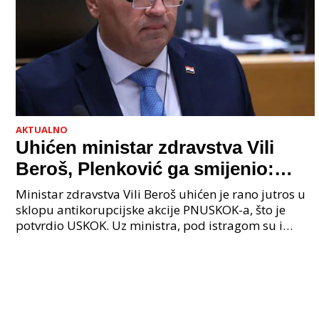
AKTUALNO
Uhićen ministar zdravstva Vili
Beroš, Plenković ga smijenio:
Istraga USKOK-a zbog korupcije
Ministar zdravstva Vili Beroš uhićen je rano jutros u
sklopu antikorupcijske akcije PNUSKOK-a, što je
potvrdio USKOK. Uz ministra, pod istragom su i
nekoliko visokopozicioniranih liječnika, uključujuć