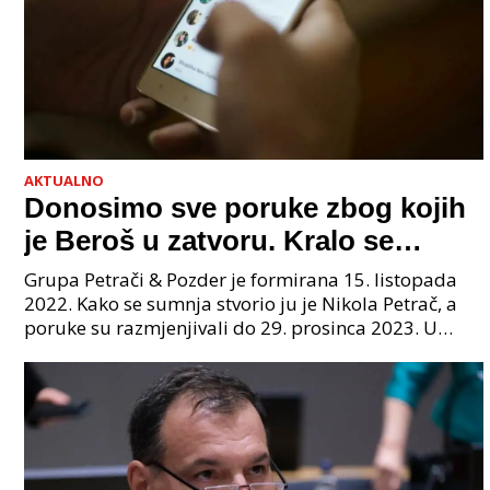
AKTUALNO
Donosimo sve poruke zbog kojih
je Beroš u zatvoru. Kralo se
godinama. Tko će iz vlade biti
Grupa Petrači & Pozder je formirana 15. listopada
sljedeći uhićen?
2022. Kako se sumnja stvorio ju je Nikola Petrač, a
poruke su razmjenjivali do 29. prosinca 2023. U
grupi je bilo 4 osobe: jedan je bio "Tata", drugi