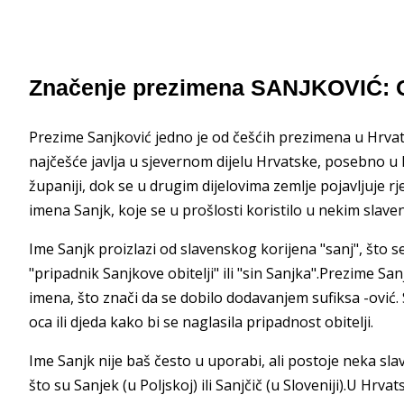
Značenje prezimena SANJKOVIĆ: O
Prezime Sanjković jedno je od češćih prezimena u Hrvats
najčešće javlja u sjevernom dijelu Hrvatske, posebno u
županiji, dok se u drugim dijelovima zemlje pojavljuje
imena Sanjk, koje se u prošlosti koristilo u nekim slav
Ime Sanjk proizlazi od slavenskog korijena "sanj", što 
"pripadnik Sanjkove obitelji" ili "sin Sanjka".Prezime 
imena, što znači da se dobilo dodavanjem sufiksa -ović.
oca ili djeda kako bi se naglasila pripadnost obitelji.
Ime Sanjk nije baš često u uporabi, ali postoje neka s
što su Sanjek (u Poljskoj) ili Sanjčič (u Sloveniji).U Hrv