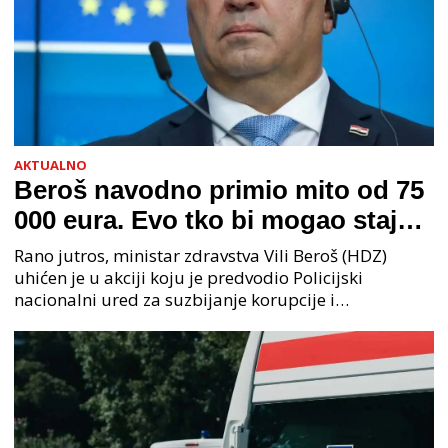
AKTUALNO
Beroš navodno primio mito od 75
000 eura. Evo tko bi mogao stajati
na čelu zločinačkog udruženja
Rano jutros, ministar zdravstva Vili Beroš (HDZ)
uhićen je u akciji koju je predvodio Policijski
nacionalni ured za suzbijanje korupcije i
organiziranog kriminaliteta (PNUSKOK). Prema
priopćenju USKOK