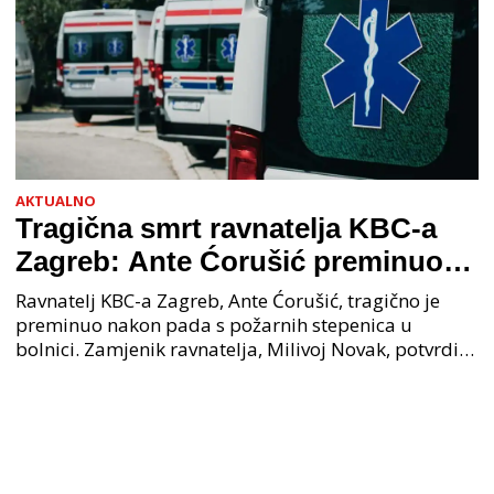
AKTUALNO
Tragična smrt ravnatelja KBC-a
Zagreb: Ante Ćorušić preminuo
nakon pada u bolnici, policija na
Ravnatelj KBC-a Zagreb, Ante Ćorušić, tragično je
mjestu događaja
preminuo nakon pada s požarnih stepenica u
bolnici. Zamjenik ravnatelja, Milivoj Novak, potvrdio
je tužnu vijest o smrti svog kolege. Ministar zdravs