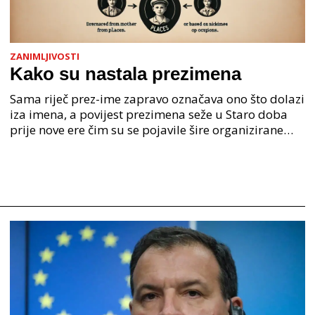
ZANIMLJIVOSTI
Kako su nastala prezimena
Sama riječ prez-ime zapravo označava ono što dolazi
iza imena, a povijest prezimena seže u Staro doba
prije nove ere čim su se pojavile šire organizirane
ljudske zajednice. U Staroj grčkoj je mjesto o