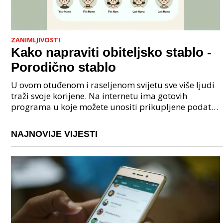
ZANIMLJIVOSTI
Kako napraviti obiteljsko stablo -
Porodično stablo
U ovom otuđenom i raseljenom svijetu sve više ljudi
traži svoje korijene. Na internetu ima gotovih
programa u koje možete unositi prikupljene podatke
o svojoj obitelji, užoj i široj rodbini, nakon čeg
NAJNOVIJE VIJESTI