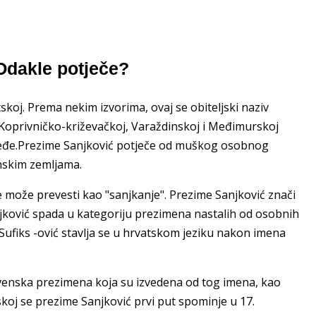
dakle potječe?
koj. Prema nekim izvorima, ovaj se obiteljski naziv
 Koprivničko-križevačkoj, Varaždinskoj i Međimurskoj
 rjeđe.Prezime Sanjković potječe od muškog osobnog
enskim zemljama.
se može prevesti kao "sanjkanje". Prezime Sanjković znači
Sanjković spada u kategoriju prezimena nastalih od osobnih
 Sufiks -ović stavlja se u hrvatskom jeziku nakon imena
lavenska prezimena koja su izvedena od tog imena, kao
atskoj se prezime Sanjković prvi put spominje u 17.