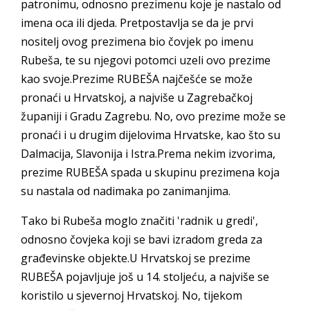
patronimu, odnosno prezimenu koje je nastalo od
imena oca ili djeda. Pretpostavlja se da je prvi
nositelj ovog prezimena bio čovjek po imenu
Rubeša, te su njegovi potomci uzeli ovo prezime
kao svoje.Prezime RUBEŠA najčešće se može
pronaći u Hrvatskoj, a najviše u Zagrebačkoj
županiji i Gradu Zagrebu. No, ovo prezime može se
pronaći i u drugim dijelovima Hrvatske, kao što su
Dalmacija, Slavonija i Istra.Prema nekim izvorima,
prezime RUBEŠA spada u skupinu prezimena koja
su nastala od nadimaka po zanimanjima.
Tako bi Rubeša moglo značiti 'radnik u gredi',
odnosno čovjeka koji se bavi izradom greda za
građevinske objekte.U Hrvatskoj se prezime
RUBEŠA pojavljuje još u 14. stoljeću, a najviše se
koristilo u sjevernoj Hrvatskoj. No, tijekom