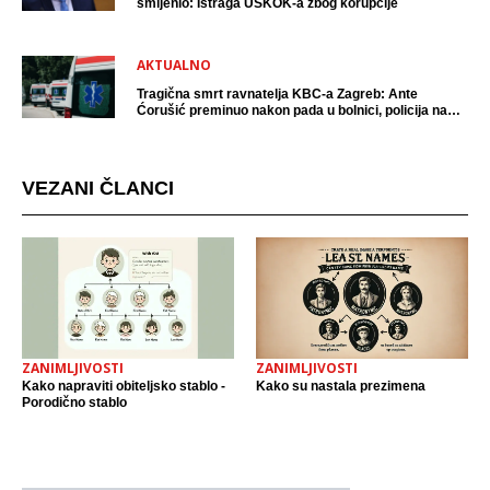
smijenio: Istraga USKOK-a zbog korupcije
AKTUALNO
Tragična smrt ravnatelja KBC-a Zagreb: Ante
Ćorušić preminuo nakon pada u bolnici, policija na
mjestu događaja
VEZANI ČLANCI
ZANIMLJIVOSTI
ZANIMLJIVOSTI
Kako napraviti obiteljsko stablo -
Kako su nastala prezimena
Porodično stablo