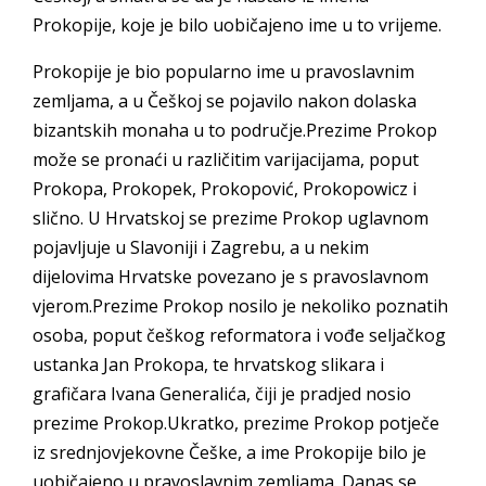
Prokopije, koje je bilo uobičajeno ime u to vrijeme.
Prokopije je bio popularno ime u pravoslavnim
zemljama, a u Češkoj se pojavilo nakon dolaska
bizantskih monaha u to područje.Prezime Prokop
može se pronaći u različitim varijacijama, poput
Prokopa, Prokopek, Prokopović, Prokopowicz i
slično. U Hrvatskoj se prezime Prokop uglavnom
pojavljuje u Slavoniji i Zagrebu, a u nekim
dijelovima Hrvatske povezano je s pravoslavnom
vjerom.Prezime Prokop nosilo je nekoliko poznatih
osoba, poput češkog reformatora i vođe seljačkog
ustanka Jan Prokopa, te hrvatskog slikara i
grafičara Ivana Generalića, čiji je pradjed nosio
prezime Prokop.Ukratko, prezime Prokop potječe
iz srednjovjekovne Češke, a ime Prokopije bilo je
uobičajeno u pravoslavnim zemljama. Danas se