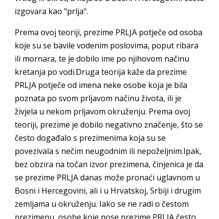
izgovara kao "prlja".
Prema ovoj teoriji, prezime PRLJA potječe od osoba
koje su se bavile vodenim poslovima, poput ribara
ili mornara, te je dobilo ime po njihovom načinu
kretanja po vodi.Druga teorija kaže da prezime
PRLJA potječe od imena neke osobe koja je bila
poznata po svom prljavom načinu života, ili je
živjela u nekom prljavom okruženju. Prema ovoj
teoriji, prezime je dobilo negativno značenje, što se
često događalo s prezimenima koja su se
povezivala s nečim neugodnim ili nepoželjnim.Ipak,
bez obzira na točan izvor prezimena, činjenica je da
se prezime PRLJA danas može pronaći uglavnom u
Bosni i Hercegovini, ali i u Hrvatskoj, Srbiji i drugim
zemljama u okruženju. Iako se ne radi o čestom
prezimenu, osobe koje nose prezime PRLJA često