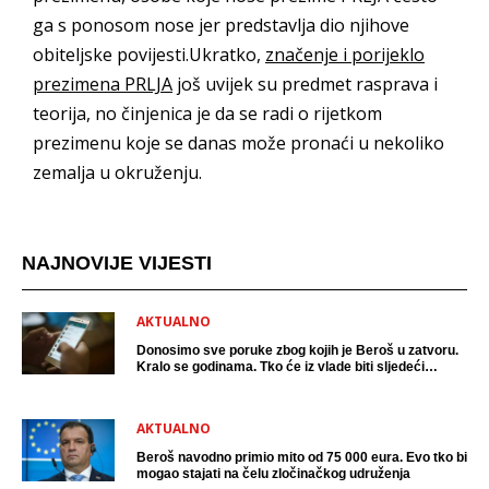
ga s ponosom nose jer predstavlja dio njihove
obiteljske povijesti.Ukratko,
značenje i porijeklo
prezimena PRLJA
još uvijek su predmet rasprava i
teorija, no činjenica je da se radi o rijetkom
prezimenu koje se danas može pronaći u nekoliko
zemalja u okruženju.
NAJNOVIJE VIJESTI
AKTUALNO
Donosimo sve poruke zbog kojih je Beroš u zatvoru.
Kralo se godinama. Tko će iz vlade biti sljedeći
uhićen?
AKTUALNO
Beroš navodno primio mito od 75 000 eura. Evo tko bi
mogao stajati na čelu zločinačkog udruženja