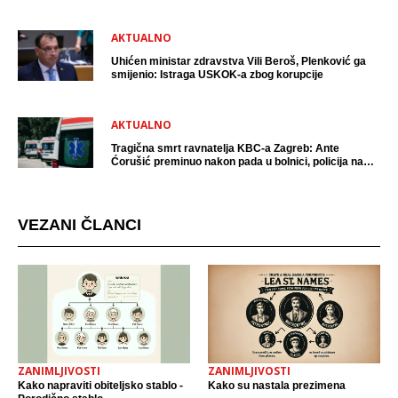
AKTUALNO
Uhićen ministar zdravstva Vili Beroš, Plenković ga
smijenio: Istraga USKOK-a zbog korupcije
AKTUALNO
Tragična smrt ravnatelja KBC-a Zagreb: Ante
Ćorušić preminuo nakon pada u bolnici, policija na
mjestu događaja
VEZANI ČLANCI
ZANIMLJIVOSTI
ZANIMLJIVOSTI
Kako napraviti obiteljsko stablo -
Kako su nastala prezimena