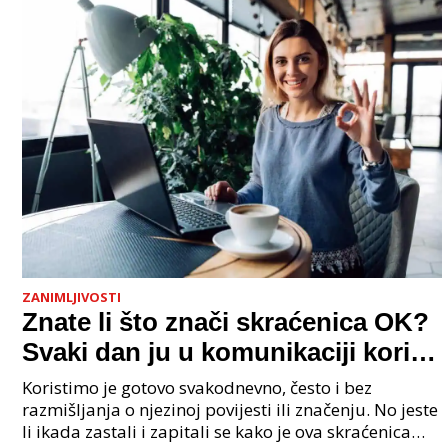
ZANIMLJIVOSTI
Znate li što znači skraćenica OK?
Svaki dan ju u komunikaciji koristi
cijeli svijet.
Koristimo je gotovo svakodnevno, često i bez
razmišljanja o njezinoj povijesti ili značenju. No jeste
li ikada zastali i zapitali se kako je ova skraćenica