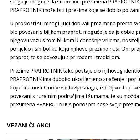
stoga je moguće da su nosioci prezimena PRAPROTNIK b
PRAPROTNIK može biti i prezime koje se dobilo po zani
U prošlosti su mnogi ljudi dobivali prezimena prema svo
bio povezan s biljkom praprot, moguće je da je dobio
njegovu vezu s tom biljkom.U današnje vrijeme, nosite
porijeklo i simboliku koju njihovo prezime nosi. Oni prep
praprot, te se povezuju s prirodom i tradicijom.
Prezime PRAPROTNIK tako postaje dio njihovog identite
PRAPROTNIK ima duboko ukorijenjeno značenje i porijek
koju ona nosi. Ono predstavlja snagu, izdržljivost i p
povezani s ruralnim područjima i šumama, te su možda d
prezimena PRAPROTNIK s ponosom nose svoje prezime 
VEZANI ČLANCI