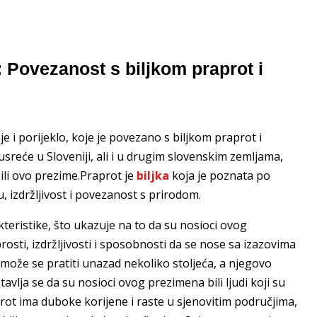
ovezanost s biljkom praprot i
 porijeklo, koje je povezano s biljkom praprot i
sreće u Sloveniji, ali i u drugim slovenskim zemljama,
ili ovo prezime.Praprot je
biljka
koja je poznata po
, izdržljivost i povezanost s prirodom.
ristike, što ukazuje na to da su nosioci ovog
osti, izdržljivosti i sposobnosti da se nose sa izazovima
ože se pratiti unazad nekoliko stoljeća, a njegovo
avlja se da su nosioci ovog prezimena bili ljudi koji su
raprot ima duboke korijene i raste u sjenovitim područjima,