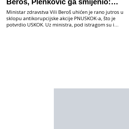
Beroš, Plenković ga smijenio:
Istraga USKOK-a zbog korupcije
Ministar zdravstva Vili Beroš uhićen je rano jutros u
sklopu antikorupcijske akcije PNUSKOK-a, što je
potvrdio USKOK. Uz ministra, pod istragom su i
nekoliko visokopozicioniranih liječnika, uključujuć