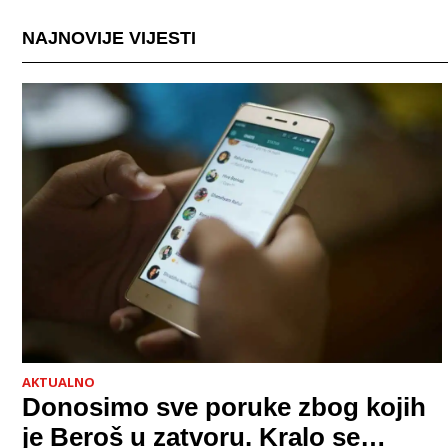
postala tako raširena i što zapravo znači?
NAJNOVIJE VIJESTI
AKTUALNO
Donosimo sve poruke zbog kojih
je Beroš u zatvoru. Kralo se