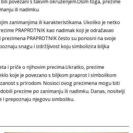
ili povezani s takvim okruženjem.Osim toga, prezime
manju ili nadimku.
jim zanimanjima ili karakteristikama. Ukoliko je netko
 prezime PRAPROTNIK kao nadimak koji je odražavao
lji prezimena PRAPROTNIK često su ponosni na svoje
oznaju snagu i izdržljivost koju simbolizira biljka
ta i priče o njihovim precima.Ukratko, prezime
lo koje je povezano s biljkom praprot i simbolikom
ovezanost s prirodom. Nosioci ovog prezimena mogu biti
obili prezime po zanimanju ili nadimku. Danas, nositelji
i prepoznaju njegovu simboliku.