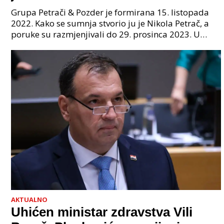
godinama. Tko će iz vlade biti
Grupa Petrači & Pozder je formirana 15. listopada
sljedeći uhićen?
2022. Kako se sumnja stvorio ju je Nikola Petrač, a
poruke su razmjenjivali do 29. prosinca 2023. U
grupi je bilo 4 osobe: jedan je bio "Tata", drugi
AKTUALNO
Uhićen ministar zdravstva Vili