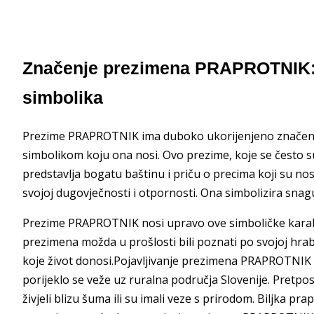
Značenje prezimena PRAPROTNIK: P
simbolika
Prezime PRAPROTNIK ima duboko ukorijenjeno značenje i
simbolikom koju ona nosi. Ovo prezime, koje se često su
predstavlja bogatu baštinu i priču o precima koji su nos
svojoj dugovječnosti i otpornosti. Ona simbolizira snagu
Prezime PRAPROTNIK nosi upravo ove simboličke karakte
prezimena možda u prošlosti bili poznati po svojoj hrabr
koje život donosi.Pojavljivanje prezimena PRAPROTNIK m
porijeklo se veže uz ruralna područja Slovenije. Pretpost
živjeli blizu šuma ili su imali veze s prirodom. Biljka p