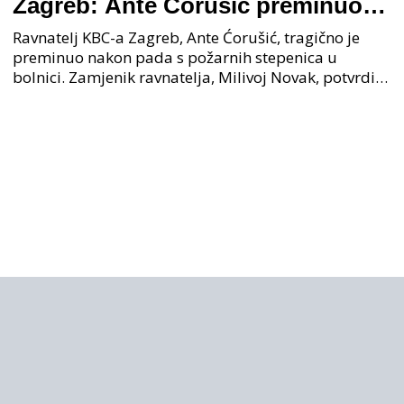
Zagreb: Ante Ćorušić preminuo
nakon pada u bolnici, policija na
Ravnatelj KBC-a Zagreb, Ante Ćorušić, tragično je
mjestu događaja
preminuo nakon pada s požarnih stepenica u
bolnici. Zamjenik ravnatelja, Milivoj Novak, potvrdio
je tužnu vijest o smrti svog kolege. Ministar zdravs