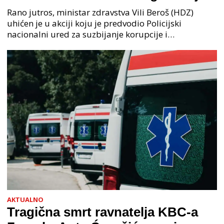
na čelu zločinačkog udruženja
Rano jutros, ministar zdravstva Vili Beroš (HDZ)
uhićen je u akciji koju je predvodio Policijski
nacionalni ured za suzbijanje korupcije i
organiziranog kriminaliteta (PNUSKOK). Prema
priopćenju USKOK
AKTUALNO
Tragična smrt ravnatelja KBC-a