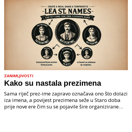
ZANIMLJIVOSTI
Kako su nastala prezimena
Sama riječ prez-ime zapravo označava ono što dolazi
iza imena, a povijest prezimena seže u Staro doba
prije nove ere čim su se pojavile šire organizirane
ljudske zajednice. U Staroj grčkoj je mjesto o