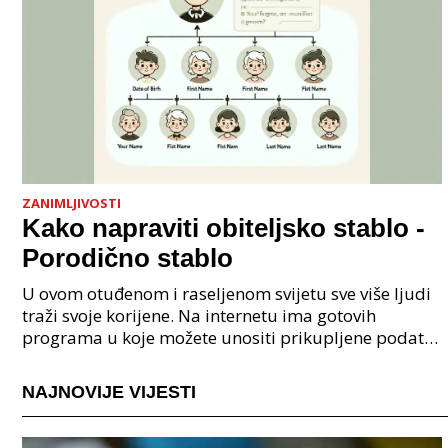
ZANIMLJIVOSTI
Kako napraviti obiteljsko stablo -
Porodično stablo
U ovom otuđenom i raseljenom svijetu sve više ljudi
traži svoje korijene. Na internetu ima gotovih
programa u koje možete unositi prikupljene podatke
o svojoj obitelji, užoj i široj rodbini, nakon čeg
NAJNOVIJE VIJESTI