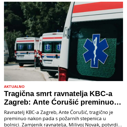
priopćenju USKOK
AKTUALNO
Tragična smrt ravnatelja KBC-a
Zagreb: Ante Ćorušić preminuo
nakon pada u bolnici, policija na
Ravnatelj KBC-a Zagreb, Ante Ćorušić, tragično je
mjestu događaja
preminuo nakon pada s požarnih stepenica u
bolnici. Zamjenik ravnatelja, Milivoj Novak, potvrdio