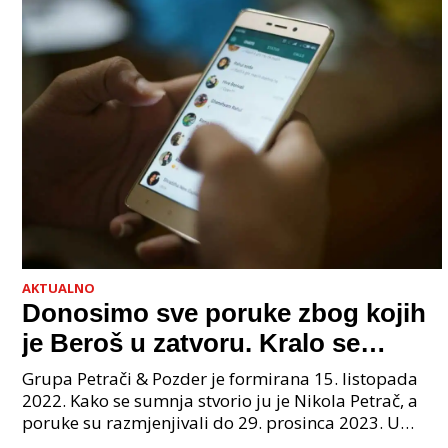
AKTUALNO
Donosimo sve poruke zbog kojih
je Beroš u zatvoru. Kralo se
godinama. Tko će iz vlade biti
Grupa Petrači & Pozder je formirana 15. listopada
sljedeći uhićen?
2022. Kako se sumnja stvorio ju je Nikola Petrač, a
poruke su razmjenjivali do 29. prosinca 2023. U
grupi je bilo 4 osobe: jedan je bio "Tata", drugi