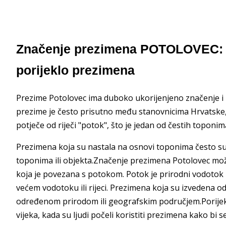
Značenje prezimena POTOLOVEC: Po
porijeklo prezimena
Prezime Potolovec ima duboko ukorijenjeno značenje i p
prezime je često prisutno među stanovnicima Hrvatske
potječe od riječi "potok", što je jedan od čestih toponim
Prezimena koja su nastala na osnovi toponima često su d
toponima ili objekta.Značenje prezimena Potolovec mož
koja je povezana s potokom. Potok je prirodni vodotok 
većem vodotoku ili rijeci. Prezimena koja su izvedena 
određenom prirodom ili geografskim područjem.Porijek
vijeka, kada su ljudi počeli koristiti prezimena kako bi se