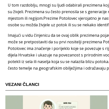
U tom razdoblju, mnogi su ljudi odabirali prezimena ko
su živjeli. Prezimena su često prenosila se s generacij
mjestom ili regijom.Prezime Potolovec vjerojatno je nas
osobe su možda živjele uz potok ili su se nekako identific
Imajući u vidu činjenicu da se ovaj oblik prezimena po
može se pretpostaviti da su prvi nositelji prezimena Po
Potolovec ima značenje i porijeklo koje se povezuje s r
dijela Hrvatske i ukazuje na povezanost s prirodnim vo
potekli iz sela ili naselja koja su se nalazila blizu po
često temelje na geografskim obilježjima i odražavaju
VEZANI ČLANCI