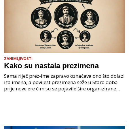
ZANIMLJIVOSTI
Kako su nastala prezimena
Sama riječ prez-ime zapravo označava ono što dolazi
iza imena, a povijest prezimena seže u Staro doba
prije nove ere čim su se pojavile šire organizirane
ljudske zajednice. U Staroj grčkoj je mjesto o