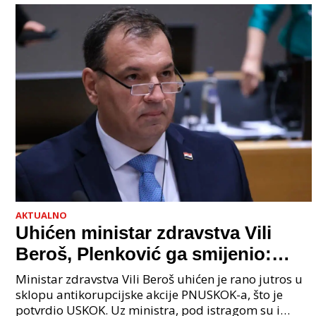
AKTUALNO
Uhićen ministar zdravstva Vili
Beroš, Plenković ga smijenio:
Istraga USKOK-a zbog korupcije
Ministar zdravstva Vili Beroš uhićen je rano jutros u
sklopu antikorupcijske akcije PNUSKOK-a, što je
potvrdio USKOK. Uz ministra, pod istragom su i