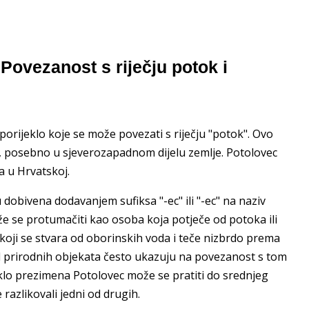
vezanost s riječju potok i
orijeklo koje se može povezati s riječju "potok". Ovo
, posebno u sjeverozapadnom dijelu zemlje. Potolovec
a u Hrvatskoj.
obivena dodavanjem sufiksa "-ec" ili "-ec" na naziv
e se protumačiti kao osoba koja potječe od potoka ili
koji se stvara od oborinskih voda i teče nizbrdo prema
od prirodnih objekata često ukazuju na povezanost s tom
lo prezimena Potolovec može se pratiti do srednjeg
 razlikovali jedni od drugih.