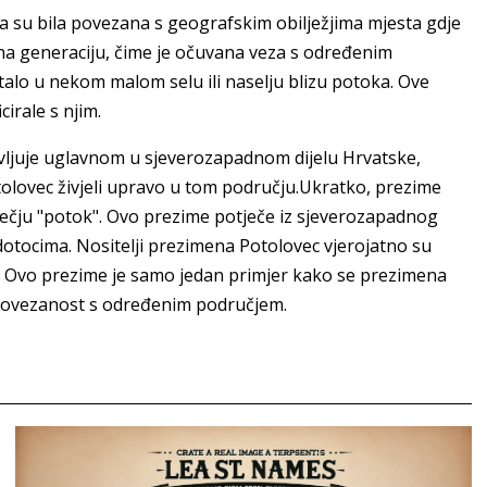
ja su bila povezana s geografskim obilježjima mjesta gdje
e na generaciju, čime je očuvana veza s određenim
talo u nekom malom selu ili naselju blizu potoka. Ove
irale s njim.
javljuje uglavnom u sjeverozapadnom dijelu Hrvatske,
tolovec živjeli upravo u tom području.Ukratko, prezime
iječju "potok". Ovo prezime potječe iz sjeverozapadnog
dotocima. Nositelji prezimena Potolovec vjerojatno su
toka. Ovo prezime je samo jedan primjer kako se prezimena
 povezanost s određenim područjem.