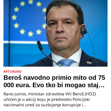
AKTUALNO
Beroš navodno primio mito od 75
000 eura. Evo tko bi mogao stajati
na čelu zločinačkog udruženja
Rano jutros, ministar zdravstva Vili Beroš (HDZ)
uhićen je u akciji koju je predvodio Policijski
nacionalni ured za suzbijanje korupcije i
organiziranog kriminaliteta (PNUSKOK). Prema