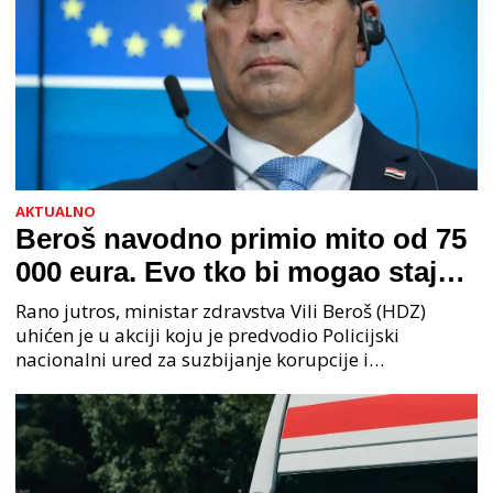
AKTUALNO
Beroš navodno primio mito od 75
000 eura. Evo tko bi mogao stajati
na čelu zločinačkog udruženja
Rano jutros, ministar zdravstva Vili Beroš (HDZ)
uhićen je u akciji koju je predvodio Policijski
nacionalni ured za suzbijanje korupcije i
organiziranog kriminaliteta (PNUSKOK). Prema
priopćenju USKOK