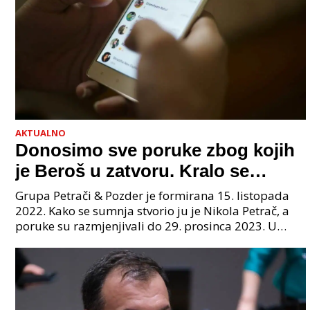
AKTUALNO
Donosimo sve poruke zbog kojih
je Beroš u zatvoru. Kralo se
godinama. Tko će iz vlade biti
Grupa Petrači & Pozder je formirana 15. listopada
sljedeći uhićen?
2022. Kako se sumnja stvorio ju je Nikola Petrač, a
poruke su razmjenjivali do 29. prosinca 2023. U
grupi je bilo 4 osobe: jedan je bio "Tata", drugi