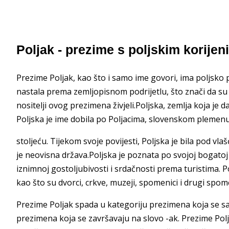
Poljak - prezime s poljskim korije
Prezime Poljak, kao što i samo ime govori, ima poljsko
nastala prema zemljopisnom podrijetlu, što znači da su 
nositelji ovog prezimena živjeli.Poljska, zemlja koja je 
Poljska je ime dobila po Poljacima, slovenskom plemenu
stoljeću. Tijekom svoje povijesti, Poljska je bila pod v
je neovisna država.Poljska je poznata po svojoj bogatoj pov
iznimnoj gostoljubivosti i srdačnosti prema turistima
kao što su dvorci, crkve, muzeji, spomenici i drugi spome
Prezime Poljak spada u kategoriju prezimena koja se sast
prezimena koja se završavaju na slovo -ak. Prezime Pol