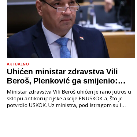
AKTUALNO
Uhićen ministar zdravstva Vili
Beroš, Plenković ga smijenio:
Istraga USKOK-a zbog korupcije
Ministar zdravstva Vili Beroš uhićen je rano jutros u
sklopu antikorupcijske akcije PNUSKOK-a, što je
potvrdio USKOK. Uz ministra, pod istragom su i
nekoliko visokopozicioniranih liječnika, uključujuć