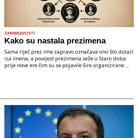
ZANIMLJIVOSTI
Kako su nastala prezimena
Sama riječ prez-ime zapravo označava ono što dolazi
iza imena, a povijest prezimena seže u Staro doba
prije nove ere čim su se pojavile šire organizirane
ljudske zajednice. U Staroj grčkoj je mjesto o