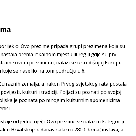
nima
 porijeklo. Ovo prezime pripada grupi prezimena koja su
nastala prema lokalnom mjestu ili regiji gdje su prvi
dala ime ovom prezimenu, nalazi se u središnjoj Europi.
 koje se naselilo na tom području u 6.
lašću raznih zemalja, a nakon Prvog svjetskog rata postala
ijesti, kulturi i tradiciji. Poljaci su poznati po svojoj
. Poljska je poznata po mnogim kulturnim spomenicima
nici.
oje od jedne riječi. Ovo prezime se nalazi u kategoriji
jak u Hrvatskoj se danas nalazi u 2800 domaćinstava, a