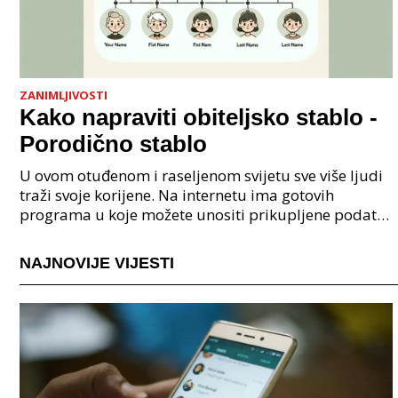
ZANIMLJIVOSTI
Kako napraviti obiteljsko stablo -
Porodično stablo
U ovom otuđenom i raseljenom svijetu sve više ljudi
traži svoje korijene. Na internetu ima gotovih
programa u koje možete unositi prikupljene podatke
o svojoj obitelji, užoj i široj rodbini, nakon čeg
NAJNOVIJE VIJESTI