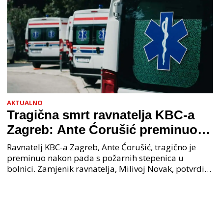
AKTUALNO
Tragična smrt ravnatelja KBC-a
Zagreb: Ante Ćorušić preminuo
nakon pada u bolnici, policija na
Ravnatelj KBC-a Zagreb, Ante Ćorušić, tragično je
mjestu događaja
preminuo nakon pada s požarnih stepenica u
bolnici. Zamjenik ravnatelja, Milivoj Novak, potvrdio
je tužnu vijest o smrti svog kolege. Ministar zdravs