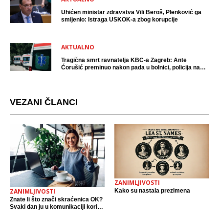
Uhićen ministar zdravstva Vili Beroš, Plenković ga
smijenio: Istraga USKOK-a zbog korupcije
AKTUALNO
Tragična smrt ravnatelja KBC-a Zagreb: Ante
Ćorušić preminuo nakon pada u bolnici, policija na
mjestu događaja
VEZANI ČLANCI
ZANIMLJIVOSTI
Kako su nastala prezimena
ZANIMLJIVOSTI
Znate li što znači skraćenica OK?
Svaki dan ju u komunikaciji koristi
cijeli svijet.