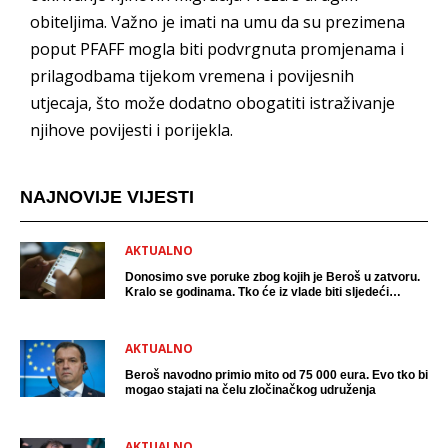
obiteljima. Važno je imati na umu da su prezimena
poput PFAFF mogla biti podvrgnuta promjenama i
prilagodbama tijekom vremena i povijesnih
utjecaja, što može dodatno obogatiti istraživanje
njihove povijesti i porijekla.
NAJNOVIJE VIJESTI
AKTUALNO
Donosimo sve poruke zbog kojih je Beroš u zatvoru.
Kralo se godinama. Tko će iz vlade biti sljedeći
uhićen?
AKTUALNO
Beroš navodno primio mito od 75 000 eura. Evo tko bi
mogao stajati na čelu zločinačkog udruženja
AKTUALNO