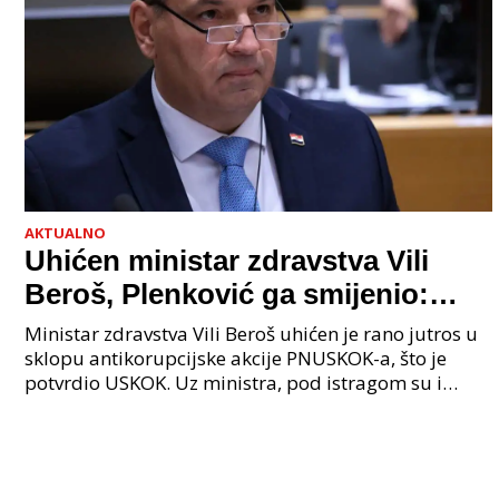
AKTUALNO
Uhićen ministar zdravstva Vili
Beroš, Plenković ga smijenio:
Istraga USKOK-a zbog korupcije
Ministar zdravstva Vili Beroš uhićen je rano jutros u
sklopu antikorupcijske akcije PNUSKOK-a, što je
potvrdio USKOK. Uz ministra, pod istragom su i
nekoliko visokopozicioniranih liječnika, uključujuć