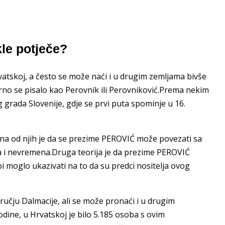
le potječe?
atskoj, a često se može naći i u drugim zemljama bivše
orno se pisalo kao Perovnik ili Perovniković.Prema nekim
 grada Slovenije, gdje se prvi puta spominje u 16.
edna od njih je da se prezime PEROVIĆ može povezati sa
a i nevremena.Druga teorija je da prezime PEROVIĆ
o bi moglo ukazivati na to da su predci nositelja ovog
ručju Dalmacije, ali se može pronaći i u drugim
odine, u Hrvatskoj je bilo 5.185 osoba s ovim