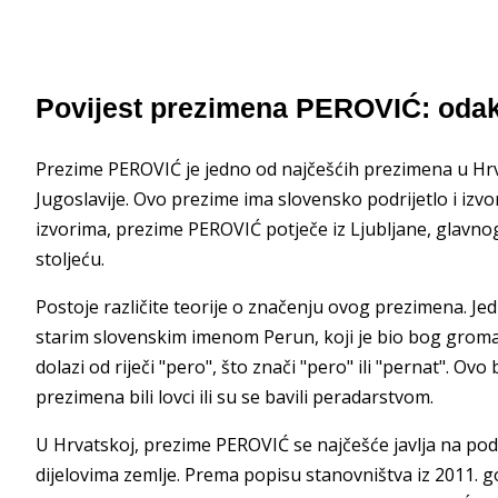
Povijest prezimena PEROVIĆ: odak
Prezime PEROVIĆ je jedno od najčešćih prezimena u Hrv
Jugoslavije. Ovo prezime ima slovensko podrijetlo i izv
izvorima, prezime PEROVIĆ potječe iz Ljubljane, glavnog
stoljeću.
Postoje različite teorije o značenju ovog prezimena. J
starim slovenskim imenom Perun, koji je bio bog grom
dolazi od riječi "pero", što znači "pero" ili "pernat". Ov
prezimena bili lovci ili su se bavili peradarstvom.
U Hrvatskoj, prezime PEROVIĆ se najčešće javlja na pod
dijelovima zemlje. Prema popisu stanovništva iz 2011. g