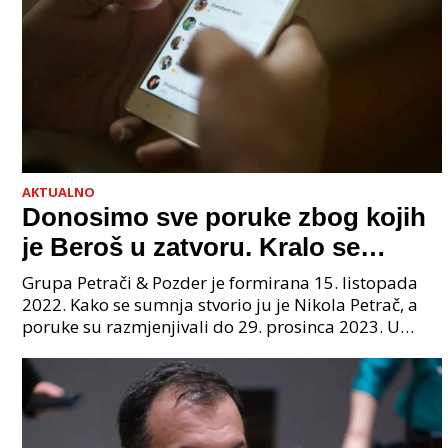
AKTUALNO
Donosimo sve poruke zbog kojih
je Beroš u zatvoru. Kralo se
godinama. Tko će iz vlade biti
Grupa Petrači & Pozder je formirana 15. listopada
sljedeći uhićen?
2022. Kako se sumnja stvorio ju je Nikola Petrač, a
poruke su razmjenjivali do 29. prosinca 2023. U
grupi je bilo 4 osobe: jedan je bio "Tata", drugi