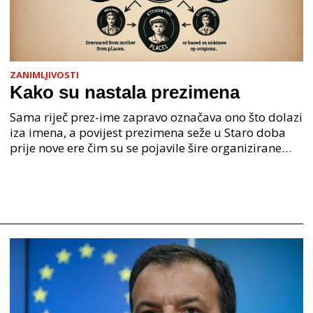
ZANIMLJIVOSTI
Kako su nastala prezimena
Sama riječ prez-ime zapravo označava ono što dolazi
iza imena, a povijest prezimena seže u Staro doba
prije nove ere čim su se pojavile šire organizirane
ljudske zajednice. U Staroj grčkoj je mjesto o