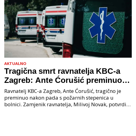
AKTUALNO
Tragična smrt ravnatelja KBC-a
Zagreb: Ante Ćorušić preminuo
nakon pada u bolnici, policija na
Ravnatelj KBC-a Zagreb, Ante Ćorušić, tragično je
mjestu događaja
preminuo nakon pada s požarnih stepenica u
bolnici. Zamjenik ravnatelja, Milivoj Novak, potvrdio
je tužnu vijest o smrti svog kolege. Ministar zdravs