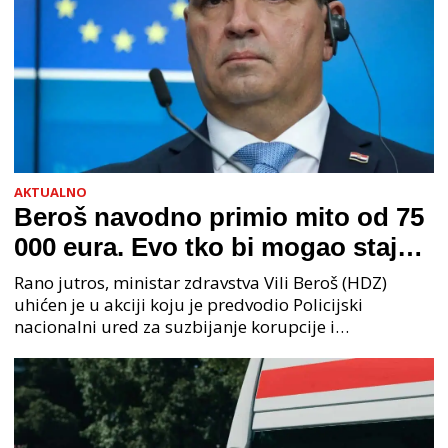
AKTUALNO
Beroš navodno primio mito od 75
000 eura. Evo tko bi mogao stajati
na čelu zločinačkog udruženja
Rano jutros, ministar zdravstva Vili Beroš (HDZ)
uhićen je u akciji koju je predvodio Policijski
nacionalni ured za suzbijanje korupcije i
organiziranog kriminaliteta (PNUSKOK). Prema
priopćenju USKOK