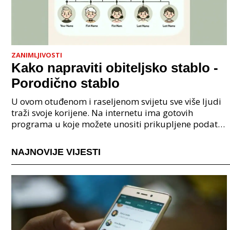
ZANIMLJIVOSTI
Kako napraviti obiteljsko stablo -
Porodično stablo
U ovom otuđenom i raseljenom svijetu sve više ljudi
traži svoje korijene. Na internetu ima gotovih
programa u koje možete unositi prikupljene podatke
o svojoj obitelji, užoj i široj rodbini, nakon čeg
NAJNOVIJE VIJESTI