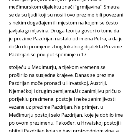
međimurskom dijalektu znači "grmljavina". Smatra
se da su ljudi koji su nosili ovo prezime bili povezani
s nekim događajem ili mjestom na kojem se često
javljala grmljavina. Druga teorija govori o tome da
je prezime Pazdrijan nastalo od imena Petra, a da je
došlo do promjene zbog lokalnog dijalekta.Prezime
Pazdrijan se prvi put spominje u 17.
stoljeću u Međimurju, a tijekom vremena se
proširilo na susjedne krajeve. Danas se prezime
Pazdrijan može pronaći u Hrvatskoj, Austriji,
Njemačkoj i drugim zemljama.Uz zanimljivu priču o
porijeklu prezimena, postoje i neke zanimljivosti
vezane uz prezime Pazdrijan. Na primjer, u
Međimurju postoji selo Pazdrijan, koje je dobilo ime
po ovom prezimenu. Također, u Hrvatskoj postoji i
obitelj Pazdrijan koja se bavi proizvodnjom vina, a