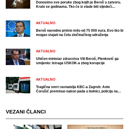
Donosimo sve poruke zbog kojih je Beroš u zatvoru.
Kralo se godinama. Tko će iz vlade biti sljedeći
uhićen?
AKTUALNO
Beroš navodno primio mito od 75 000 eura. Evo tko bi
mogao stajati na čelu zločinačkog udruženja
AKTUALNO
Uhićen ministar zdravstva Vili Beroš, Plenković ga
smijenio: Istraga USKOK-a zbog korupcije
AKTUALNO
Tragična smrt ravnatelja KBC-a Zagreb: Ante
Ćorušić preminuo nakon pada u bolnici, policija na
mjestu događaja
VEZANI ČLANCI