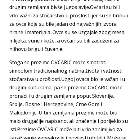
drugim zemljama bivše Jugoslavije.Ovčari su bili
vrlo važni za stočarstvo u prošlosti jer su se brinuli
za ovce koje su bile jedan od najvažnijih izvora
hrane i materijala. Ovce su se uzgajale zbog mesa,
mlijeka, vune i kože, a ovčari su bili zaduženi za
njihovu brigu i čuvanje.
Stoga se prezime OVČARIĆ može smatrati
simbolom tradicionalnog načina života i važnosti
stočarstva u prošlosti.Uzgoj ovaca bio je važan i u
drugim kulturama, pa se prezime OVČARIĆ može
pronaći i u drugim zemljama poput Slovenije,
Srbije, Bosne i Hercegovine, Crne Gore i
Makedonije. U tim zemljama prezime može biti
malo drugačije napisano, ali značenje i porijeklo su
isti.Prezime OVČARIĆ može biti vrlo zanimljivo za
istraživanje genealogije i povijesti obitelji. Može se