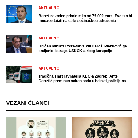
AKTUALNO
Beroš navodno primio mito od 75 000 eura. Evo tko bi
mogao stajati na čelu zločinačkog udruženja
AKTUALNO
Uhićen ministar zdravstva Vili Beroš, Plenković ga
smijenio: Istraga USKOK-a zbog korupcije
AKTUALNO
Tragična smrt ravnatelja KBC-a Zagreb: Ante
Ćorušić preminuo nakon pada u bolnici, policija na
mjestu događaja
VEZANI ČLANCI