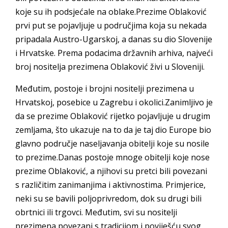
koje su ih podsjećale na oblake.Prezime Oblaković
prvi put se pojavljuje u područjima koja su nekada
pripadala Austro-Ugarskoj, a danas su dio Slovenije
i Hrvatske. Prema podacima državnih arhiva, najveći
broj nositelja prezimena Oblaković živi u Sloveniji.
Međutim, postoje i brojni nositelji prezimena u
Hrvatskoj, posebice u Zagrebu i okolici.Zanimljivo je
da se prezime Oblaković rijetko pojavljuje u drugim
zemljama, što ukazuje na to da je taj dio Europe bio
glavno područje naseljavanja obitelji koje su nosile
to prezime.Danas postoje mnoge obitelji koje nose
prezime Oblaković, a njihovi su pretci bili povezani
s različitim zanimanjima i aktivnostima. Primjerice,
neki su se bavili poljoprivredom, dok su drugi bili
obrtnici ili trgovci. Međutim, svi su nositelji
prezimena povezani s tradicijom i poviješću svog