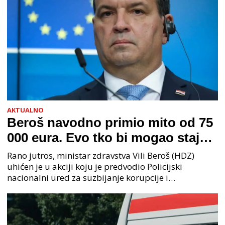
AKTUALNO
Beroš navodno primio mito od 75
000 eura. Evo tko bi mogao stajati
na čelu zločinačkog udruženja
Rano jutros, ministar zdravstva Vili Beroš (HDZ)
uhićen je u akciji koju je predvodio Policijski
nacionalni ured za suzbijanje korupcije i
organiziranog kriminaliteta (PNUSKOK). Prema
priopćenju USKOK