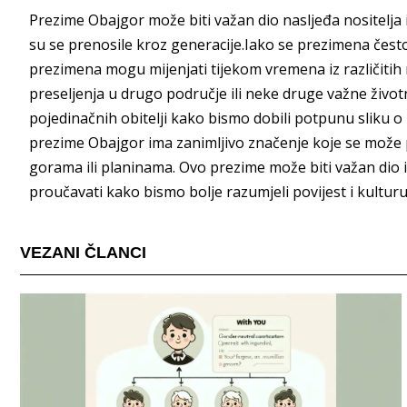
Prezime Obajgor može biti važan dio nasljeđa nositelja i 
su se prenosile kroz generacije.Iako se prezimena čest
prezimena mogu mijenjati tijekom vremena iz različitih
preseljenja u drugo područje ili neke druge važne život
pojedinačnih obitelji kako bismo dobili potpunu sliku 
prezime Obajgor ima zanimljivo značenje koje se može
gorama ili planinama. Ovo prezime može biti važan dio ide
proučavati kako bismo bolje razumjeli povijest i kulturu
VEZANI ČLANCI