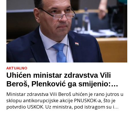
AKTUALNO
Uhićen ministar zdravstva Vili
Beroš, Plenković ga smijenio:
Istraga USKOK-a zbog korupcije
Ministar zdravstva Vili Beroš uhićen je rano jutros u
sklopu antikorupcijske akcije PNUSKOK-a, što je
potvrdio USKOK. Uz ministra, pod istragom su i
nekoliko visokopozicioniranih liječnika, uključujuć