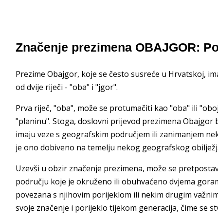
Značenje prezimena OBAJGOR: Po
Prezime Obajgor, koje se često susreće u Hrvatskoj, ima 
od dvije riječi - "oba" i "jgor".
Prva riječ, "oba", može se protumačiti kao "oba" ili "obo
"planinu". Stoga, doslovni prijevod prezimena Obajgor b
imaju veze s geografskim područjem ili zanimanjem nek
je ono dobiveno na temelju nekog geografskog obilježj
Uzevši u obzir značenje prezimena, može se pretpostavi
području koje je okruženo ili obuhvaćeno dvjema goram
povezana s njihovim porijeklom ili nekim drugim važni
svoje značenje i porijeklo tijekom generacija, čime se stv