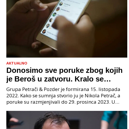
AKTUALNO
Donosimo sve poruke zbog kojih
je Beroš u zatvoru. Kralo se
godinama. Tko će iz vlade biti
Grupa Petrači & Pozder je formirana 15. listopada
sljedeći uhićen?
2022. Kako se sumnja stvorio ju je Nikola Petrač, a
poruke su razmjenjivali do 29. prosinca 2023. U
grupi je bilo 4 osobe: jedan je bio "Tata", drugi