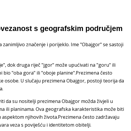
vezanost s geografskim područjem
zanimljivo značenje i porijeklo. Ime "Obajgor" se sastoji
je", dok druga riječ "jgor" može upućivati na "goru" ili
i bio "oba gora" ili "oboje planine".Prezimena često
e osobe. U slučaju prezimena Obajgor, postoji teorija da
a.
ti da su nositelji prezimena Obajgor možda živjeli u
a ili planinama. Ova geografska karakteristika može biti
m aspektom njihovih života.Prezimena često zadržavaju
ara veza s poviješću i identitetom obitelji.