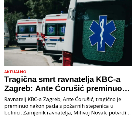
AKTUALNO
Tragična smrt ravnatelja KBC-a
Zagreb: Ante Ćorušić preminuo
nakon pada u bolnici, policija na
Ravnatelj KBC-a Zagreb, Ante Ćorušić, tragično je
mjestu događaja
preminuo nakon pada s požarnih stepenica u
bolnici. Zamjenik ravnatelja, Milivoj Novak, potvrdio
je tužnu vijest o smrti svog kolege. Ministar zdravs