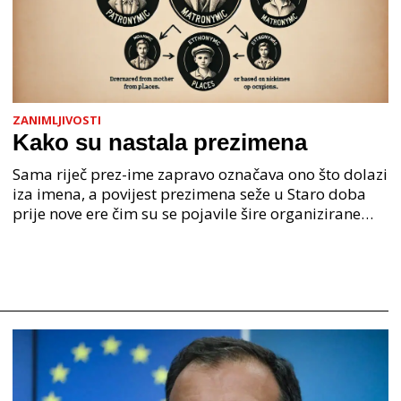
ZANIMLJIVOSTI
Kako su nastala prezimena
Sama riječ prez-ime zapravo označava ono što dolazi
iza imena, a povijest prezimena seže u Staro doba
prije nove ere čim su se pojavile šire organizirane
ljudske zajednice. U Staroj grčkoj je mjesto o