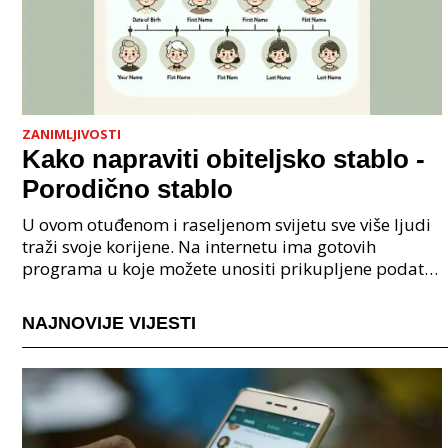
ZANIMLJIVOSTI
Kako napraviti obiteljsko stablo -
Porodično stablo
U ovom otuđenom i raseljenom svijetu sve više ljudi
traži svoje korijene. Na internetu ima gotovih
programa u koje možete unositi prikupljene podatke
o svojoj obitelji, užoj i široj rodbini, nakon čeg
NAJNOVIJE VIJESTI