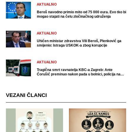
AKTUALNO
Beroš navodno primio mito od 75 000 eura. Evo tko bi
mogao stajati na čelu zločinačkog udruženja
AKTUALNO
Uhićen ministar zdravstva Vili Beroš, Plenković ga
smijenio: Istraga USKOK-a zbog korupcije
AKTUALNO
Tragična smrt ravnatelja KBC-a Zagreb: Ante
Ćorušić preminuo nakon pada u bolnici, policija na
mjestu događaja
VEZANI ČLANCI