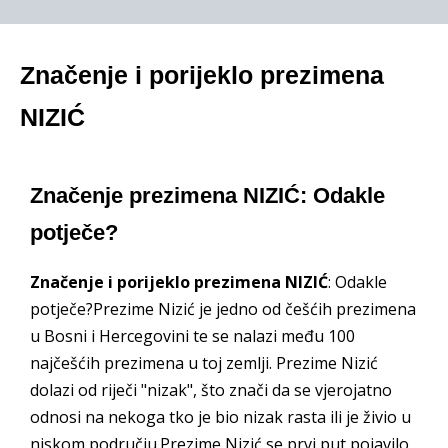
Značenje i porijeklo prezimena
NIZIĆ
Značenje prezimena NIZIĆ: Odakle
potječe?
Značenje i porijeklo prezimena NIZIĆ
: Odakle
potječe?Prezime Nizić je jedno od češćih prezimena
u Bosni i Hercegovini te se nalazi među 100
najčešćih prezimena u toj zemlji. Prezime Nizić
dolazi od riječi "nizak", što znači da se vjerojatno
odnosi na nekoga tko je bio nizak rasta ili je živio u
niskom području.Prezime Nizić se prvi put pojavilo