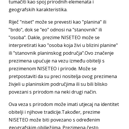
tumačiti kao spoj prirodnih elemenata i
geografskih karakteristika.
Riječ "niset" može se prevesti kao "planina" ili
"brdo", dok se "eo" odnosi na "stanovnik" ili
"osoba". Dakle, prezime NISETEO može se
interpretirati kao "osoba koja živi u blizini planine"
ili "stanovnik planinskog područja".Ovo značenje
prezimena upućuje na vezu između obitelji s
prezimenom NISETEO i prirode. Može se
pretpostaviti da su preci nositelja ovog prezimena
živjeli u planinskim područjima ili su bili blisko
povezani s prirodom na neki drugi način.
Ova veza s prirodom može imati utjecaj na identitet
obitelji i njihove tradicije.Također, prezime
NISETEO može biti povezano s određenim
geografskim obilježjima. Prezimena često