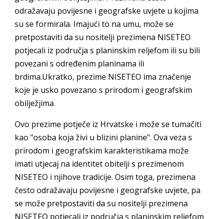
odražavaju povijesne i geografske uvjete u kojima
su se formirala. Imajući to na umu, može se
pretpostaviti da su nositelji prezimena NISETEO
potjecali iz područja s planinskim reljefom ili su bili
povezani s određenim planinama ili
brdima.Ukratko, prezime NISETEO ima značenje
koje je usko povezano s prirodom i geografskim
obilježjima.
Ovo prezime potječe iz Hrvatske i može se tumačiti
kao "osoba koja živi u blizini planine". Ova veza s
prirodom i geografskim karakteristikama može
imati utjecaj na identitet obitelji s prezimenom
NISETEO i njihove tradicije. Osim toga, prezimena
često odražavaju povijesne i geografske uvjete, pa
se može pretpostaviti da su nositelji prezimena
NISETEO potjecali iz područja s planinskim reljefom