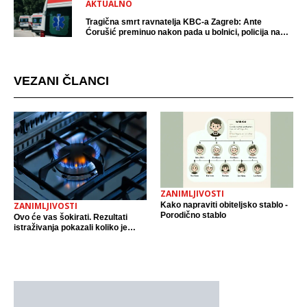
AKTUALNO
Tragična smrt ravnatelja KBC-a Zagreb: Ante
Ćorušić preminuo nakon pada u bolnici, policija na
mjestu događaja
VEZANI ČLANCI
ZANIMLJIVOSTI
Kako napraviti obiteljsko stablo -
ZANIMLJIVOSTI
Porodično stablo
Ovo će vas šokirati. Rezultati
istraživanja pokazali koliko je
plinski štednjak štetan. Nakon
dobivenih rezultata ljudi ih počeli
izbacivat iz kuće.