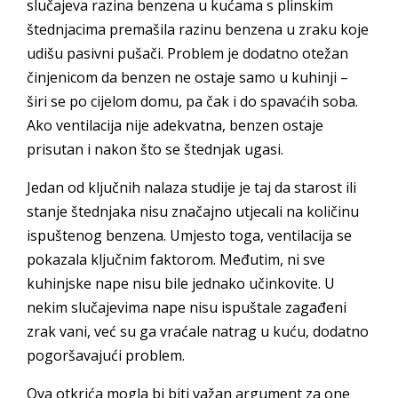
slučajeva razina benzena u kućama s plinskim
štednjacima premašila razinu benzena u zraku koje
udišu pasivni pušači. Problem je dodatno otežan
činjenicom da benzen ne ostaje samo u kuhinji –
širi se po cijelom domu, pa čak i do spavaćih soba.
Ako ventilacija nije adekvatna, benzen ostaje
prisutan i nakon što se štednjak ugasi.
Jedan od ključnih nalaza studije je taj da starost ili
stanje štednjaka nisu značajno utjecali na količinu
ispuštenog benzena. Umjesto toga, ventilacija se
pokazala ključnim faktorom. Međutim, ni sve
kuhinjske nape nisu bile jednako učinkovite. U
nekim slučajevima nape nisu ispuštale zagađeni
zrak vani, već su ga vraćale natrag u kuću, dodatno
pogoršavajući problem.
Ova otkrića mogla bi biti važan argument za one