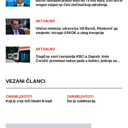
Beroš navodno primio mito od 75 000 eura. Evo tko bi
mogao stajati na čelu zločinačkog udruženja
AKTUALNO
Uhićen ministar zdravstva Vili Beroš, Plenković ga
smijenio: Istraga USKOK-a zbog korupcije
AKTUALNO
Tragična smrt ravnatelja KBC-a Zagreb: Ante
Ćorušić preminuo nakon pada u bolnici, policija na
mjestu događaja
VEZANI ČLANCI
ZANIMLJIVOSTI
ZANIMLJIVOSTI
Koji je zrak teži hladni ili topli
Što je sublimacija