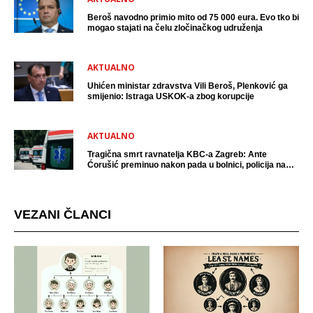
Beroš navodno primio mito od 75 000 eura. Evo tko bi
mogao stajati na čelu zločinačkog udruženja
AKTUALNO
Uhićen ministar zdravstva Vili Beroš, Plenković ga
smijenio: Istraga USKOK-a zbog korupcije
AKTUALNO
Tragična smrt ravnatelja KBC-a Zagreb: Ante
Ćorušić preminuo nakon pada u bolnici, policija na
mjestu događaja
VEZANI ČLANCI