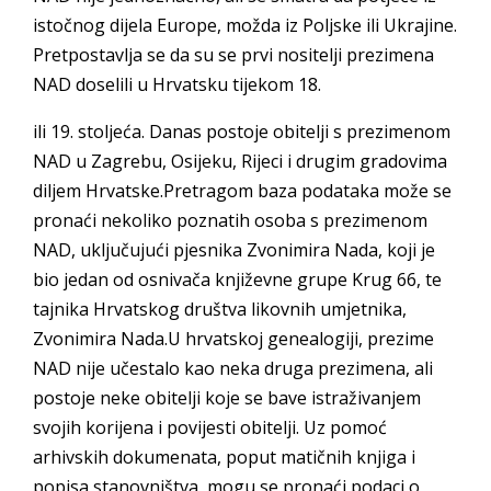
istočnog dijela Europe, možda iz Poljske ili Ukrajine.
Pretpostavlja se da su se prvi nositelji prezimena
NAD doselili u Hrvatsku tijekom 18.
ili 19. stoljeća. Danas postoje obitelji s prezimenom
NAD u Zagrebu, Osijeku, Rijeci i drugim gradovima
diljem Hrvatske.Pretragom baza podataka može se
pronaći nekoliko poznatih osoba s prezimenom
NAD, uključujući pjesnika Zvonimira Nada, koji je
bio jedan od osnivača književne grupe Krug 66, te
tajnika Hrvatskog društva likovnih umjetnika,
Zvonimira Nada.U hrvatskoj genealogiji, prezime
NAD nije učestalo kao neka druga prezimena, ali
postoje neke obitelji koje se bave istraživanjem
svojih korijena i povijesti obitelji. Uz pomoć
arhivskih dokumenata, poput matičnih knjiga i
popisa stanovništva, mogu se pronaći podaci o