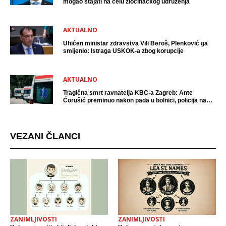
mogao stajati na čelu zločinačkog udruženja
AKTUALNO
Uhićen ministar zdravstva Vili Beroš, Plenković ga
smijenio: Istraga USKOK-a zbog korupcije
AKTUALNO
Tragična smrt ravnatelja KBC-a Zagreb: Ante
Ćorušić preminuo nakon pada u bolnici, policija na
mjestu događaja
VEZANI ČLANCI
ZANIMLJIVOSTI
ZANIMLJIVOSTI