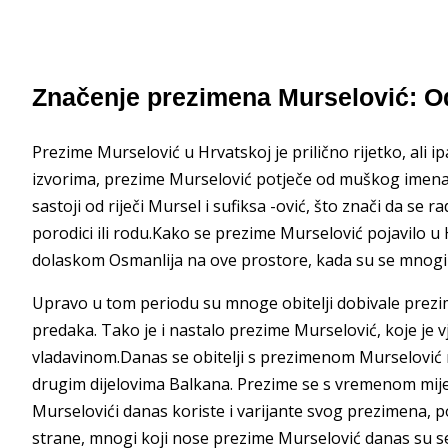
Značenje prezimena Murselović: O
Prezime Murselović u Hrvatskoj je prilično rijetko, ali 
izvorima, prezime Murselović potječe od muškog imena M
sastoji od riječi Mursel i sufiksa -ović, što znači da s
porodici ili rodu.Kako se prezime Murselović pojavilo u 
dolaskom Osmanlija na ove prostore, kada su se mnogi Turs
Upravo u tom periodu su mnoge obitelji dobivale prez
predaka. Tako je i nastalo prezime Murselović, koje je v
vladavinom.Danas se obitelji s prezimenom Murselović 
drugim dijelovima Balkana. Prezime se s vremenom mije
Murselovići danas koriste i varijante svog prezimena, po
strane, mnogi koji nose prezime Murselović danas su se