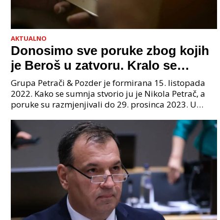
AKTUALNO
Donosimo sve poruke zbog kojih
je Beroš u zatvoru. Kralo se
godinama. Tko će iz vlade biti
Grupa Petrači & Pozder je formirana 15. listopada
sljedeći uhićen?
2022. Kako se sumnja stvorio ju je Nikola Petrač, a
poruke su razmjenjivali do 29. prosinca 2023. U
grupi je bilo 4 osobe: jedan je bio "Tata", drugi