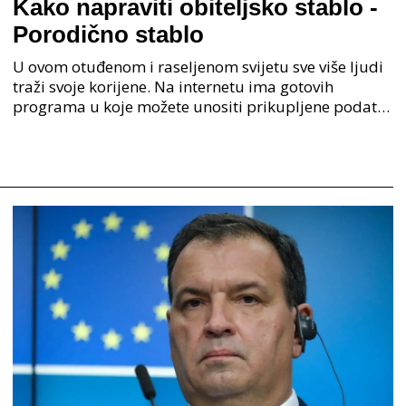
Kako napraviti obiteljsko stablo -
Porodično stablo
U ovom otuđenom i raseljenom svijetu sve više ljudi
traži svoje korijene. Na internetu ima gotovih
programa u koje možete unositi prikupljene podatke
o svojoj obitelji, užoj i široj rodbini, nakon čeg