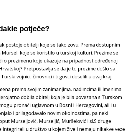
dakle potječe?
ipak postoje obitelji koje se tako zovu. Prema dostupnim
ursel, koje se koristilo u turskoj kulturi. Prezime se
e radi o prezimenu koje ukazuje na pripadnost određenoj
Hrvatskoj? Pretpostavlja se da je to prezime došlo sa
ki vojnici, činovnici i trgovci doselili u ovaj kraj.
imena prema svojim zanimanjima, nadimcima ili imenima
jerojatno dobila obitelj koja je bila povezana s Turskom
mogu pronaći uglavnom u Bosni i Hercegovini, ali i u
njalo i prilagođavalo novim okolnostima, pa neki
put Murseljović, Murseljić, Muršelović i sl.S druge
 integrirali u društvo u kojem žive i nemaju nikakve veze