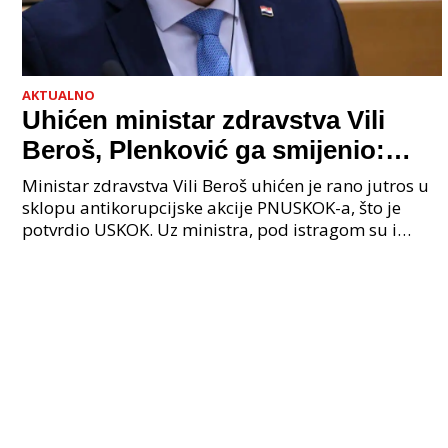
AKTUALNO
Uhićen ministar zdravstva Vili
Beroš, Plenković ga smijenio:
Istraga USKOK-a zbog korupcije
Ministar zdravstva Vili Beroš uhićen je rano jutros u
sklopu antikorupcijske akcije PNUSKOK-a, što je
potvrdio USKOK. Uz ministra, pod istragom su i
nekoliko visokopozicioniranih liječnika, uključujuć