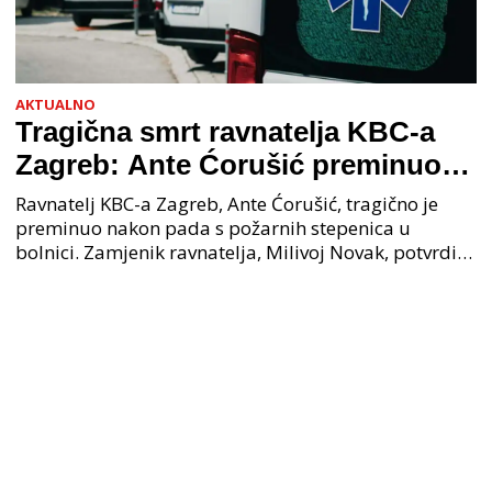
AKTUALNO
Tragična smrt ravnatelja KBC-a
Zagreb: Ante Ćorušić preminuo
nakon pada u bolnici, policija na
Ravnatelj KBC-a Zagreb, Ante Ćorušić, tragično je
mjestu događaja
preminuo nakon pada s požarnih stepenica u
bolnici. Zamjenik ravnatelja, Milivoj Novak, potvrdio
je tužnu vijest o smrti svog kolege. Ministar zdravs