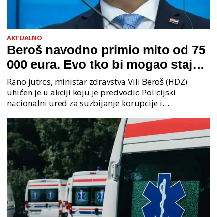
AKTUALNO
Beroš navodno primio mito od 75
000 eura. Evo tko bi mogao stajati
na čelu zločinačkog udruženja
Rano jutros, ministar zdravstva Vili Beroš (HDZ)
uhićen je u akciji koju je predvodio Policijski
nacionalni ured za suzbijanje korupcije i
organiziranog kriminaliteta (PNUSKOK). Prema
priopćenju USKOK