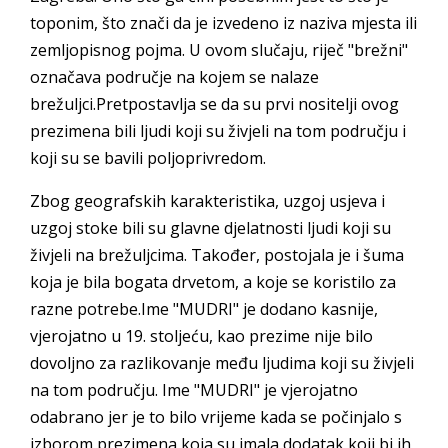
toponim, što znači da je izvedeno iz naziva mjesta ili
zemljopisnog pojma. U ovom slučaju, riječ "brežni"
označava područje na kojem se nalaze
brežuljci.Pretpostavlja se da su prvi nositelji ovog
prezimena bili ljudi koji su živjeli na tom području i
koji su se bavili poljoprivredom.
Zbog geografskih karakteristika, uzgoj usjeva i
uzgoj stoke bili su glavne djelatnosti ljudi koji su
živjeli na brežuljcima. Također, postojala je i šuma
koja je bila bogata drvetom, a koje se koristilo za
razne potrebe.Ime "MUDRI" je dodano kasnije,
vjerojatno u 19. stoljeću, kao prezime nije bilo
dovoljno za razlikovanje među ljudima koji su živjeli
na tom području. Ime "MUDRI" je vjerojatno
odabrano jer je to bilo vrijeme kada se počinjalo s
izborom prezimena koja su imala dodatak koji bi ih