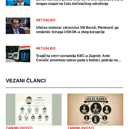
mogao stajati na čelu zločinačkog udruženja
AKTUALNO
Uhićen ministar zdravstva Vili Beroš, Plenković ga
smijenio: Istraga USKOK-a zbog korupcije
AKTUALNO
Tragična smrt ravnatelja KBC-a Zagreb: Ante
Ćorušić preminuo nakon pada u bolnici, policija na
mjestu događaja
VEZANI ČLANCI
ZANIMLJIVOSTI
ZANIMLJIVOSTI