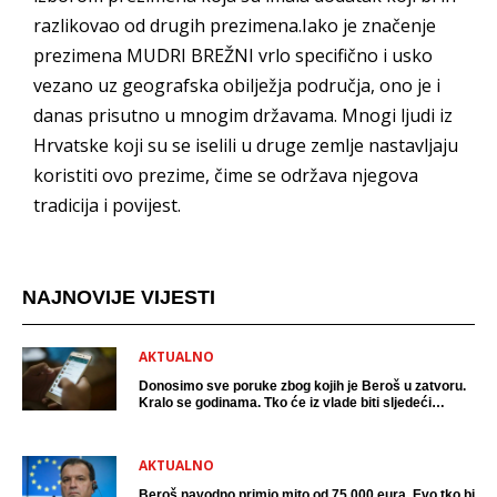
razlikovao od drugih prezimena.Iako je značenje
prezimena MUDRI BREŽNI vrlo specifično i usko
vezano uz geografska obilježja područja, ono je i
danas prisutno u mnogim državama. Mnogi ljudi iz
Hrvatske koji su se iselili u druge zemlje nastavljaju
koristiti ovo prezime, čime se održava njegova
tradicija i povijest.
NAJNOVIJE VIJESTI
AKTUALNO
Donosimo sve poruke zbog kojih je Beroš u zatvoru.
Kralo se godinama. Tko će iz vlade biti sljedeći
uhićen?
AKTUALNO
Beroš navodno primio mito od 75 000 eura. Evo tko bi