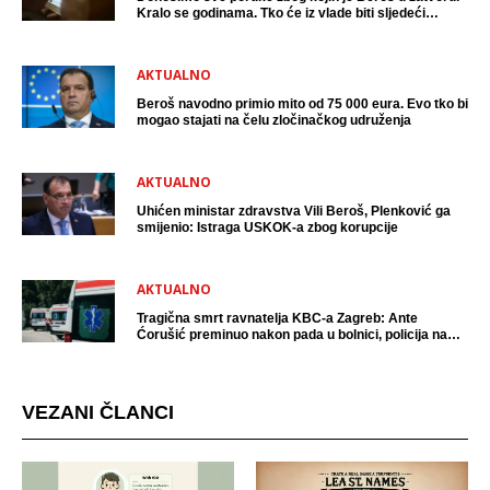
Kralo se godinama. Tko će iz vlade biti sljedeći
uhićen?
AKTUALNO
Beroš navodno primio mito od 75 000 eura. Evo tko bi
mogao stajati na čelu zločinačkog udruženja
AKTUALNO
Uhićen ministar zdravstva Vili Beroš, Plenković ga
smijenio: Istraga USKOK-a zbog korupcije
AKTUALNO
Tragična smrt ravnatelja KBC-a Zagreb: Ante
Ćorušić preminuo nakon pada u bolnici, policija na
mjestu događaja
VEZANI ČLANCI