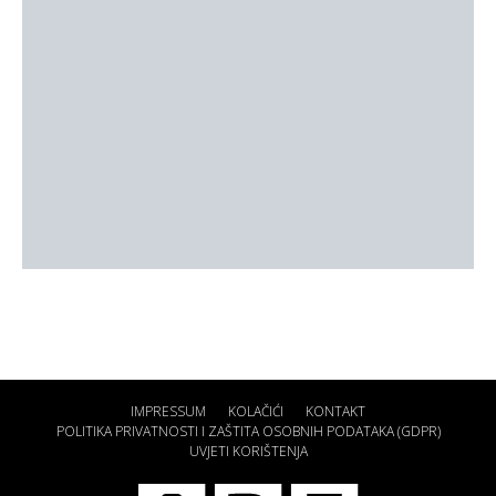
IMPRESSUM
KOLAČIĆI
KONTAKT
POLITIKA PRIVATNOSTI I ZAŠTITA OSOBNIH PODATAKA (GDPR)
UVJETI KORIŠTENJA