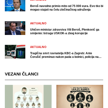
Beroš navodno primio mito od 75 000 eura. Evo tko bi
mogao stajati na čelu zločinačkog udruženja
AKTUALNO
Uhićen ministar zdravstva Vili Beroš, Plenković ga
smijenio: Istraga USKOK-a zbog korupcije
AKTUALNO
Tragična smrt ravnatelja KBC-a Zagreb: Ante
Ćorušić preminuo nakon pada u bolnici, policija na
mjestu događaja
VEZANI ČLANCI