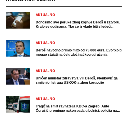
AKTUALNO
Donosimo sve poruke zbog kojih je Beroš u zatvoru.
Kralo se godinama. Tko će iz vlade biti sljedeći
uhićen?
AKTUALNO
Beroš navodno primio mito od 75 000 eura. Evo tko bi
mogao stajati na čelu zločinačkog udruženja
AKTUALNO
Uhićen ministar zdravstva Vili Beroš, Plenković ga
smijenio: Istraga USKOK-a zbog korupcije
AKTUALNO
Tragična smrt ravnatelja KBC-a Zagreb: Ante
Ćorušić preminuo nakon pada u bolnici, policija na
mjestu događaja