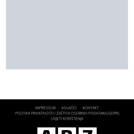
IMPRESSUM
KOLAČIĆI
KONTAKT
POLITIKA PRIVATNOSTI I ZAŠTITA OSOBNIH PODATAKA (GDPR)
UVJETI KORIŠTENJA