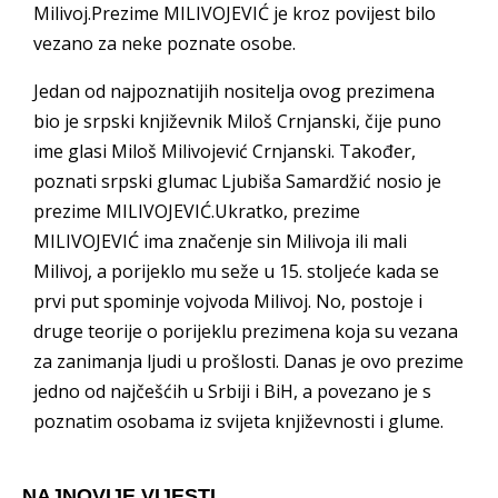
Milivoj.Prezime MILIVOJEVIĆ je kroz povijest bilo
vezano za neke poznate osobe.
Jedan od najpoznatijih nositelja ovog prezimena
bio je srpski književnik Miloš Crnjanski, čije puno
ime glasi Miloš Milivojević Crnjanski. Također,
poznati srpski glumac Ljubiša Samardžić nosio je
prezime MILIVOJEVIĆ.Ukratko, prezime
MILIVOJEVIĆ ima značenje sin Milivoja ili mali
Milivoj, a porijeklo mu seže u 15. stoljeće kada se
prvi put spominje vojvoda Milivoj. No, postoje i
druge teorije o porijeklu prezimena koja su vezana
za zanimanja ljudi u prošlosti. Danas je ovo prezime
jedno od najčešćih u Srbiji i BiH, a povezano je s
poznatim osobama iz svijeta književnosti i glume.
NAJNOVIJE VIJESTI