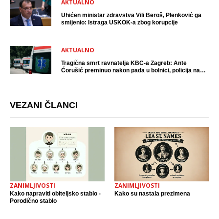
AKTUALNO
Uhićen ministar zdravstva Vili Beroš, Plenković ga
smijenio: Istraga USKOK-a zbog korupcije
AKTUALNO
Tragična smrt ravnatelja KBC-a Zagreb: Ante
Ćorušić preminuo nakon pada u bolnici, policija na
mjestu događaja
VEZANI ČLANCI
ZANIMLJIVOSTI
ZANIMLJIVOSTI
Kako napraviti obiteljsko stablo -
Kako su nastala prezimena
Porodično stablo