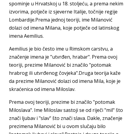
spominje u Hrvatskoj u 18. stoljeću, a prema nekim
izvorima, potječe iz sjeverne Italije, točnije regije
Lombardije.Prema jednoj teoriji, ime Milanović
dolazi od imena Milana, koje potječe od latinskog
imena Aemilius.
Aemilius je bio često ime u Rimskom carstvu, a
značenje imena je "utvrđen, hrabar". Prema ovoj
teoriji, prezime Milanović bi značilo "potomak
hrabrog ili utvrđenog čovjeka".Druga teorija kaže
da prezime Milanović dolazi od imena Mila, koje je
skraćenica od imena Miloslav.
Prema ovoj teoriji, prezime bi značilo "potomak
Miloslava". Ime Miloslav sastoji se od riječi "mil" što
znači ljubav i "slav" što znači slava. Dakle, značenje
prezimena Milanović bi u ovom slučaju bilo