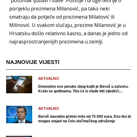
"potomak ljubavi i slave".Postoje i druge teorije o
porijeklu prezimena Milanović, pa tako neki
smatraju da potječe od prezimena Milatović ili
Milinović. U svakom slučaju, prezime Milanović je u
Hrvatsku došlo relativno kasno, a danas je jedno od
najrasprostranjenijih prezimena u zemlji.
NAJNOVIJE VIJESTI
AKTUALNO
Donosimo sve poruke zbog kojih je Beroš u zatvoru.
Kralo se godinama. Tko će iz vlade biti sljedeći
uhićen?
AKTUALNO
Beroš navodno primio mito od 75 000 eura. Evo tko bi
mogao stajati na čelu zločinačkog udruženja