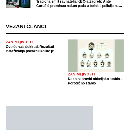
Tragična smrt ravnatelja KBC-a Zagreb: Ante
Ćorušić preminuo nakon pada u bolnici, policija na
mjestu događaja
VEZANI ČLANCI
ZANIMLJIVOSTI
Ovo će vas šokirati. Rezultati
istraživanja pokazali koliko je
plinski štednjak štetan. Nakon
dobivenih rezultata ljudi ih počeli
izbacivat iz kuće.
ZANIMLJIVOSTI
Kako napraviti obiteljsko stablo -
Porodično stablo